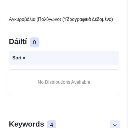
Αγκυροβόλια (Πολύγωνο) (Υδρογραφικά Δεδομένα)
Dáiltí
0
Sort
No Distributions Available
Keywords
4
keyboard_arrow_down