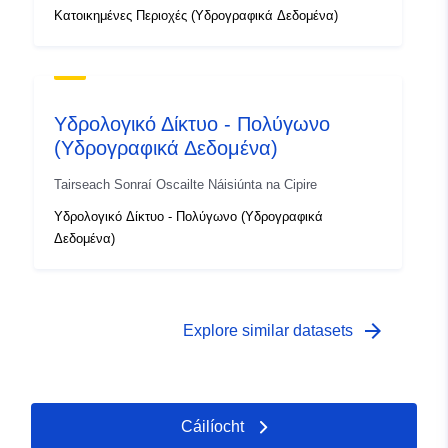
Κατοικημένες Περιοχές (Υδρογραφικά Δεδομένα)
Υδρολογικό Δίκτυο - Πολύγωνο
(Υδρογραφικά Δεδομένα)
Tairseach Sonraí Oscailte Náisiúnta na Cipire
Υδρολογικό Δίκτυο - Πολύγωνο (Υδρογραφικά
Δεδομένα)
arrow_forward
Explore similar datasets
Cáilíocht