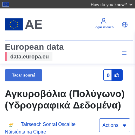
How do you know?
Logáil isteach
European data
data.europa.eu
0
Tacar sonraí
Αγκυροβόλια (Πολύγωνο)
(Υδρογραφικά Δεδομένα)
Tairseach Sonraí Oscailte
Actions
Náisiúnta na Cipire