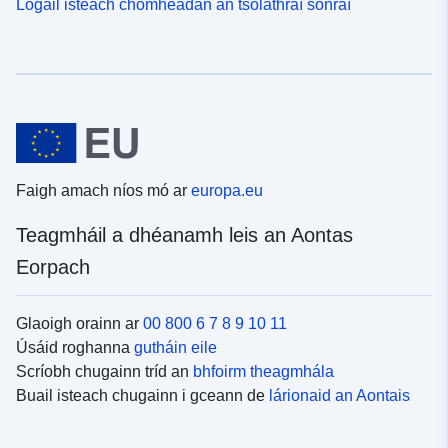
Logáil isteach chomhéadan an tsoláthraí sonraí
Faigh amach níos mó ar
europa.eu
Teagmháil a dhéanamh leis an Aontas
Eorpach
Glaoigh orainn ar
00 800 6 7 8 9 10 11
Úsáid roghanna
gutháin eile
Scríobh chugainn tríd an
bhfoirm theagmhála
Buail isteach chugainn i gceann de
lárionaid an Aontais