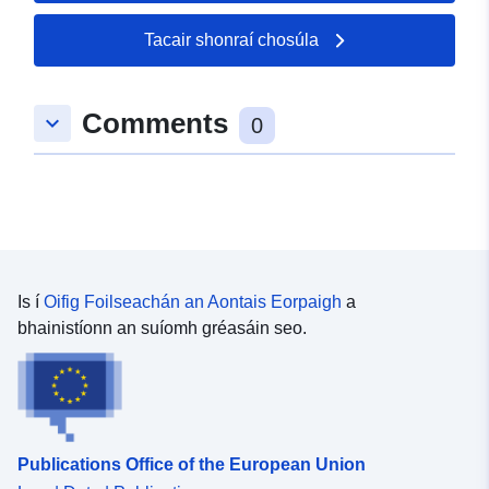
Tacair shonraí chosúla
Comments
keyboard_arrow_down
0
Is í
Oifig Foilseachán an Aontais Eorpaigh
a
bhainistíonn an suíomh gréasáin seo.
Publications Office of the European Union