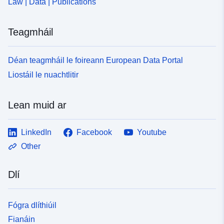
Law | Data | Publications
Teagmháil
Déan teagmháil le foireann European Data Portal
Liostáil le nuachtlitir
Lean muid ar
LinkedIn
Facebook
Youtube
Other
Dlí
Fógra dlíthiúil
Fianáin