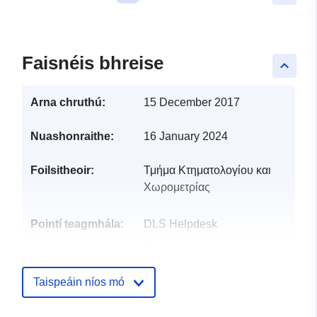
Faisnéis bhreise
keyboard_arrow_up
Arna chruthú:
15 December 2017
Nuashonraithe:
16 January 2024
Foilsitheoir:
Τμήμα Κτηματολογίου και
Χωρομετρίας
Pointí teagmhála:
DLS Helpdesk
Ríomhphost:
dls_portal_Helpdesk@moi.gov.cy
Taispeáin níos mó
Taifead Catalóige:
Curtha le data.europa.eu:
23
April 2026