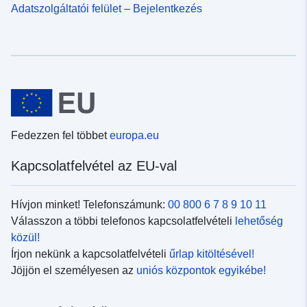
Adatszolgáltatói felület – Bejelentkezés
Fedezzen fel többet
europa.eu
Kapcsolatfelvétel az EU-val
Hívjon minket! Telefonszámunk:
00 800 6 7 8 9 10 11
Válasszon a többi telefonos kapcsolatfelvételi
lehetőség
közül!
Írjon nekünk a kapcsolatfelvételi
űrlap kitöltésével!
Jöjjön el személyesen az
uniós központok egyikébe!