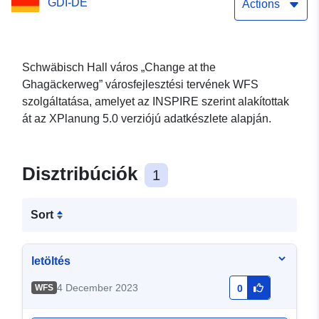
GDI-DE
Actions
Schwäbisch Hall város „Change at the
Ghagäckerweg” városfejlesztési tervének WFS
szolgáltatása, amelyet az INSPIRE szerint alakítottak
át az XPlanung 5.0 verziójú adatkészlete alapján.
Disztribúciók
1
Sort
letöltés
4 December 2023
WFS
0