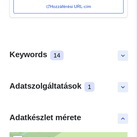
Hozzáférési URL-cím
Keywords
14
keyboard_arrow_down
Adatszolgáltatások
1
keyboard_arrow_down
Adatkészlet mérete
keyboard_arrow_up