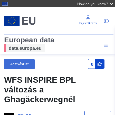
How do you know?
Bejelentkezés
European data
data.europa.eu
0
Adatkészlet
WFS INSPIRE BPL
változás a
Ghagäckerwegnél