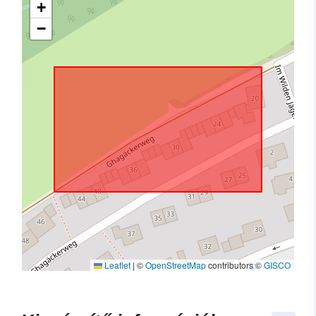
+
−
Leaflet
|
©
OpenStreetMap
contributors ©
GISCO