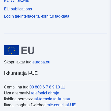
EU Whoiswho
EU publications
Login tal-interface tal-fornitur tad-data
Skopri aktar fuq
europa.eu
Ikkuntattja l-UE
Ċemplilna fuq
00 800 6 7 8 9 10 11
Uża alternattivi
telefoniċi oħrajn
Iktbilna permezz
tal-formola ta’ kuntatt
Iltaqa’ magħna f’wieħed
miċ-ċentri tal-UE