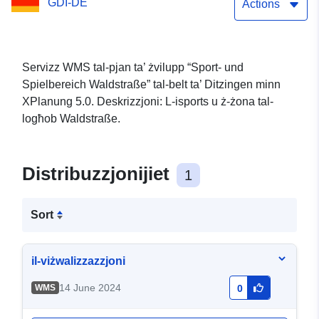
GDI-DE
Actions
Servizz WMS tal-pjan ta’ żvilupp “Sport- und
Spielbereich Waldstraße” tal-belt ta’ Ditzingen minn
XPlanung 5.0. Deskrizzjoni: L-isports u ż-żona tal-
logħob Waldstraße.
Distribuzzjonijiet
1
Sort
il-viżwalizzazzjoni
14 June 2024
WMS
0