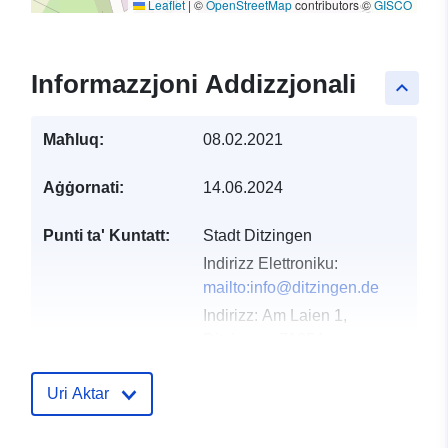
Leaflet
|
©
OpenStreetMap
contributors ©
GISCO
Informazzjoni Addizzjonali
keyboard_arrow_up
Maħluq:
08.02.2021
Aġġornati:
14.06.2024
Punti ta' Kuntatt:
Stadt Ditzingen
Indirizz Elettroniku:
mailto:info@ditzingen.de
Indirizz:
Am Laien 1,
Ditzingen, 71254,
Deutschland
URL:
Uri Aktar
http://www.ditzingen.de