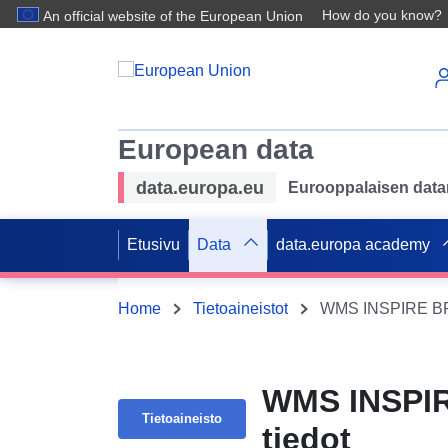
How do you know?
An official website of the European Union
European data
data.europa.eu
Eurooppalaisen datan 
Etusivu
Data
data.europa academy
Home
Tietoaineistot
WMS INSPIRE BPL 
WMS INSPIR
Tietoaineisto
tiedot