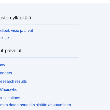
uston ylläpitäjä
itteet, visio ja arvot
skirje
t palvelut
law
tenders
esearch results
Whoiswho
ublications
men datan portaalin sisäänkirjautuminen