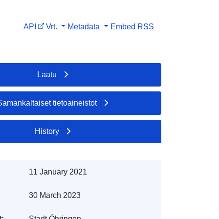
API
Vrt.
Metadata
Embed
RSS
Laatu
Samankaltaiset tietoaineistot
History
11 January 2021
30 March 2023
t:
Stadt Öhringen