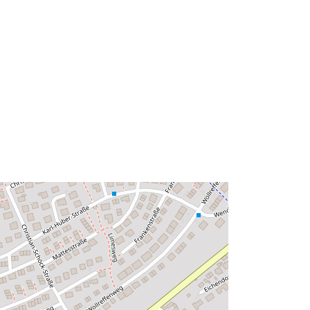
Tyyppi:
Polygon
http://data.europa.eu/88u/dataset/67
7a960a-7146-45be-853d-
836991a4e66b