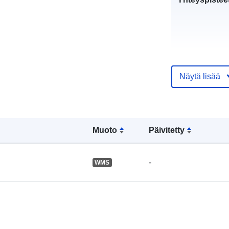
Näytä lisää
Luetteloluett
koskeva rekis
Muoto
Päivitetty
Alueellinen:
-
WMS