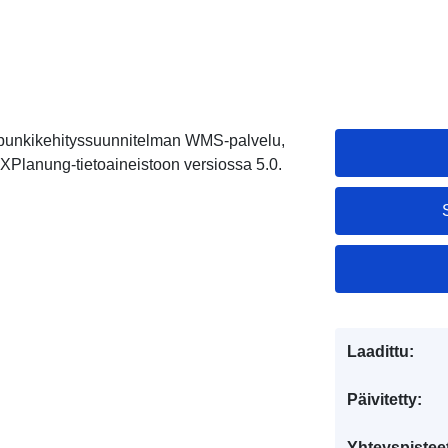
punkikehityssuunnitelman WMS-palvelu,
Planung-tietoaineistoon versiossa 5.0.
Laadittu:
Päivitetty:
Yhteyspistee