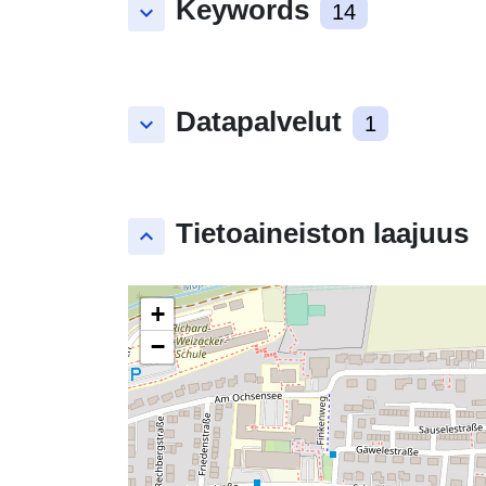
Keywords
keyboard_arrow_down
14
Datapalvelut
keyboard_arrow_down
1
Tietoaineiston laajuus
keyboard_arrow_up
+
−