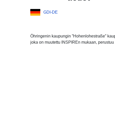
GDI-DE
Öhringenin kaupungin ”Hohenlohestraße” kau
joka on muutettu INSPIREn mukaan, perustuu X