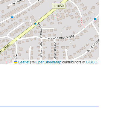
Leaflet
|
©
OpenStreetMap
contributors ©
GISCO