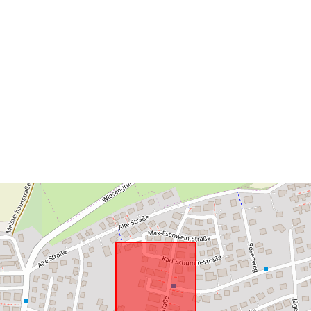
Spatiaalinen
resurssi:
uriRef: