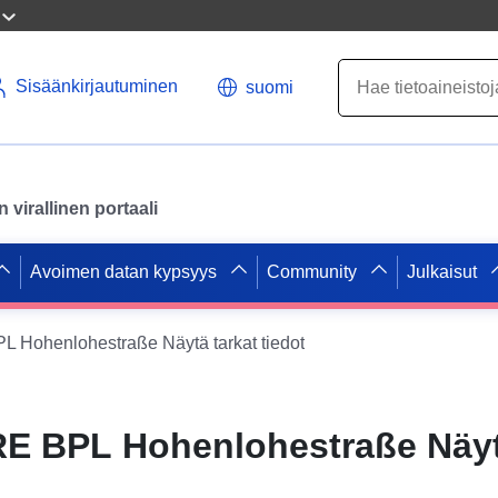
Sisäänkirjautuminen
suomi
virallinen portaali
Avoimen datan kypsyys
Community
Julkaisut
Hohenlohestraße Näytä tarkat tiedot
E BPL Hohenlohestraße Näyt