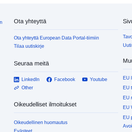
Ota yhteyttä
Siv
in
Tavo
Ota yhteyttä European Data Portal-tiimiin
Uuti
Tilaa uutiskirje
Muu
Seuraa meitä
EU 
LinkedIn
Facebook
Youtube
EU 
Other
EU r
Oikeudelliset ilmoitukset
EU 
EU p
Oikeudellinen huomautus
Avoi
Evästeet