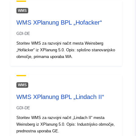
Posodobljeno na spletišču Data.e
03 August 2026
WMS
WMS XPlanung BPL „Hofacker“
Prostorski:
Usklajuje:
[ [ 8.5696057,
48.0304666 ], [ 8.5728528,
GDI-DE
48.0304666 ], [ 8.5728528,
Storitev WMS za razvojni načrt mesta Weinsberg
48.0292224 ], [ 8.5696057,
„Hofäcker“ iz XPlanung 5.0. Opis: splošno stanovanjsko
48.0292224 ], [ 8.5696057,
območje, primarna uporaba WA.
48.0304666 ] ]
Tip:
Polygon
Ustreza:
Vir:
WMS
http://data.europa.eu/eli/reg/2009/
WMS XPlanung BPL „Lindach II“
uriRef:
http://data.europa.eu/88u/dataset
GDI-DE
a12f-4c31-a451-bd90cee3967f
Storitev WMS za razvojni načrt „Lindach II“ mesta
Weinsberg iz XPlanung 5.0. Opis: Industrijsko območje,
prednostna uporaba GE.