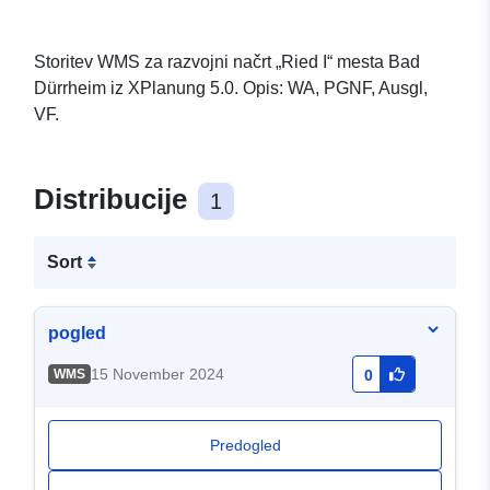
Storitev WMS za razvojni načrt „Ried I“ mesta Bad
Dürrheim iz XPlanung 5.0. Opis: WA, PGNF, Ausgl,
VF.
Distribucije
1
Sort
pogled
15 November 2024
WMS
0
Predogled