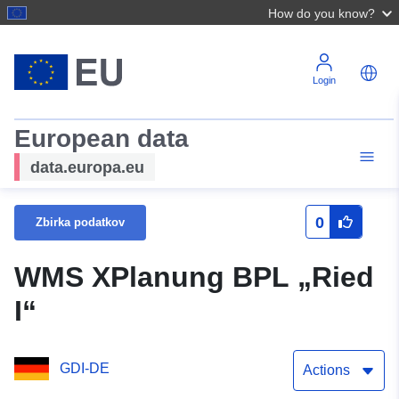
How do you know?
Login
European data
data.europa.eu
0
Zbirka podatkov
WMS XPlanung BPL „Ried
I“
GDI-DE
Actions