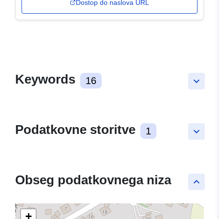
Dostop do naslova URL
Keywords
16
keyboard_arrow_down
Podatkovne storitve
1
keyboard_arrow_down
Obseg podatkovnega niza
keyboard_arrow_up
+