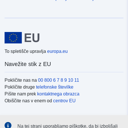
To spletišče upravlja
europa.eu
Navežite stik z EU
Pokličite nas na
00 800 6 7 8 9 10 11
Pokličite druge
telefonske številke
Pišite nam prek
kontaktnega obrazca
Obiščite nas v enem od
centrov EU
Družbeni mediji
Na tej strani uporabljamo piškotke, da bi izboljšali