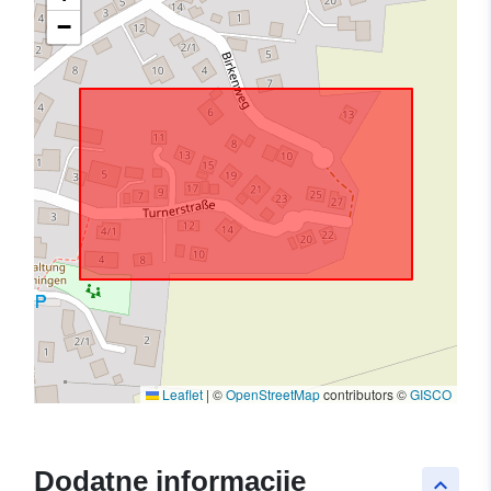
−
Leaflet
|
©
OpenStreetMap
contributors ©
GISCO
Dodatne informacije
keyboard_arrow_up