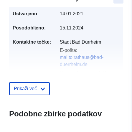
Ustvarjeno:
14.01.2021
Posodobljeno:
15.11.2024
Kontaktne točke:
Stadt Bad Dürrheim
E-pošta:
mailto:rathaus@bad-
duerrheim.de
Naslov:
Luisenstr. 4, Bad
Dürrheim, 78073,
Deutschland
Prikaži več
Katalog:
http://www.bad-
duerrheim.info
Podobne zbirke podatkov
Katalogski zapis:
Dodano v data.europa.eu:
21 Febr
2026