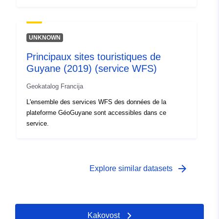
UNKNOWN
Principaux sites touristiques de
Guyane (2019) (service WFS)
Geokatalog Francija
L'ensemble des services WFS des données de la
plateforme GéoGuyane sont accessibles dans ce
service.
arrow_forward
Explore similar datasets
Kakovost