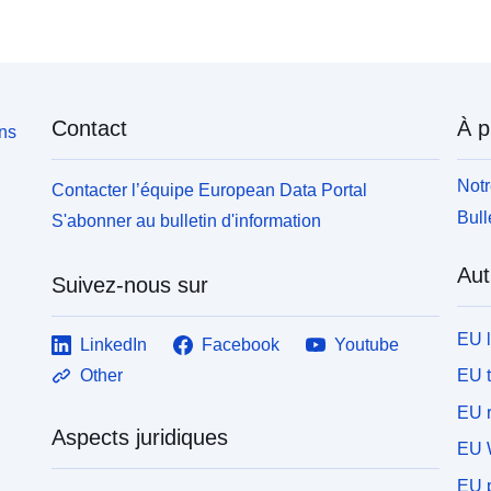
Contact
À p
ons
Notr
Contacter l’équipe European Data Portal
Bull
S'abonner au bulletin d'information
Aut
Suivez-nous sur
EU 
LinkedIn
Facebook
Youtube
EU 
Other
EU r
Aspects juridiques
EU 
EU p