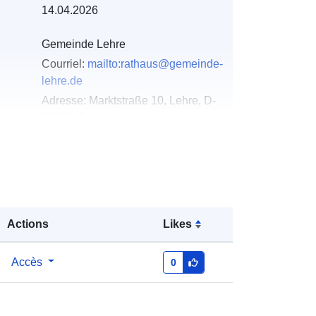
14.04.2026
Gemeinde Lehre
Courriel:
mailto:rathaus@gemeinde-
lehre.de
Adresse:
Marktstraße 10, Lehre, D-
38165, Deutschland
URL:
https://gemeinde-lehre.de
u du
Ajoutée à data.europa.eu:
02 May
2026
Mise à jour sur data.europa.eu:
03
Actions
Likes
August 2026
Accès
0
Coordonnées:
[ [ 10.7440786,
52.3529468 ], [ 10.7463287,
52.3529468 ], [ 10.7463287,
52.3522842 ], [ 10.7440786,