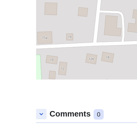
Comments
keyboard_arrow_down
0