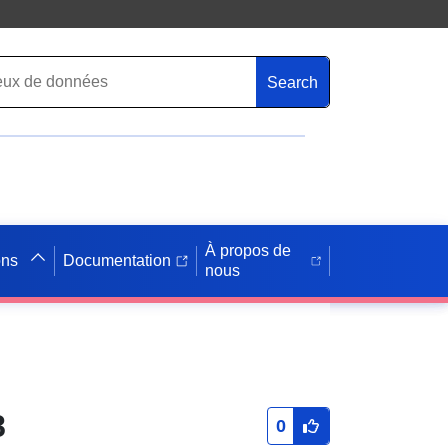
Search
À propos de
ons
Documentation
nous
8
0