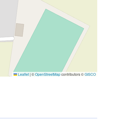
Leaflet
|
©
OpenStreetMap
contributors ©
GISCO