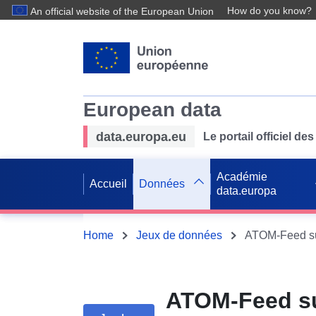
How do you know?
An official website of the European Union
European data
data.europa.eu
Le portail officiel 
Académie
Accueil
Données
data.europa
Home
Jeux de données
ATOM-Feed sur