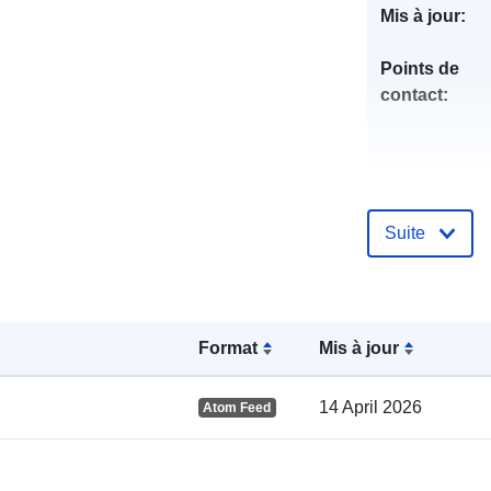
Mis à jour:
Points de
contact:
Suite
Compte rend
catalogue:
Format
Mis à jour
14 April 2026
Atom Feed
spatial: