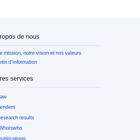
ropos de nous
e mission, notre vision et nos valeurs
etin d’information
res services
law
tenders
esearch results
Whoiswho
ublications