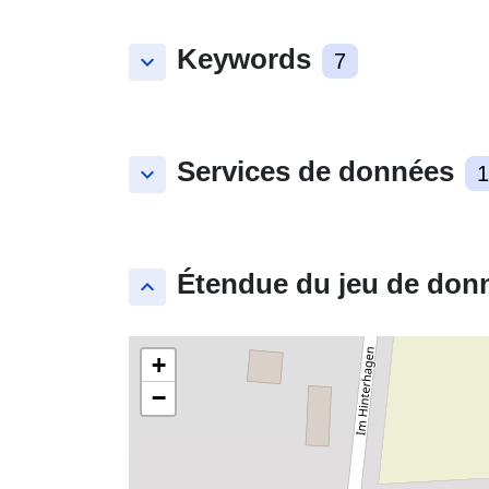
Keywords
keyboard_arrow_down
7
Services de données
keyboard_arrow_down
1
Étendue du jeu de don
keyboard_arrow_up
+
−