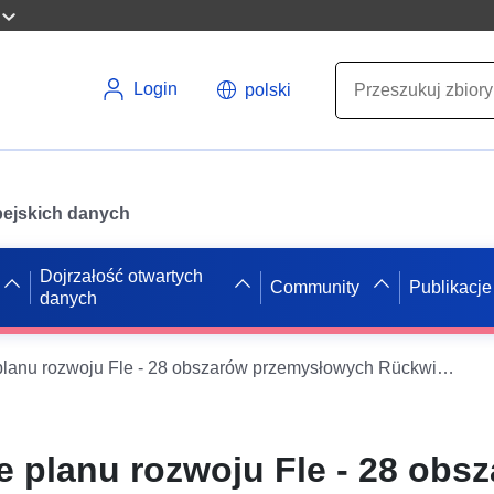
Login
polski
opejskich danych
Dojrzałość otwartych
Community
Publikacje
danych
WFS w sprawie planu rozwoju Fle - 28 obszarów przemysłowych Rückwinkel & Rückanger II z lokalnymi przepisami budowlanymi 1. Zmień kąt odwrotny i kąt odwrotny (oryginał) nauczania gminy
 planu rozwoju Fle - 28 obs