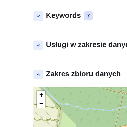
Keywords
keyboard_arrow_down
7
Usługi w zakresie dany
keyboard_arrow_down
Zakres zbioru danych
keyboard_arrow_up
+
−