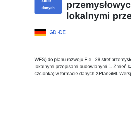
Zbiór
przemysłowych
danych
lokalnymi prz
odwrotny i ką
GDI-DE
WFS) do planu rozwoju Fle - 28 stref przemys
lokalnymi przepisami budowlanymi 1. Zmień ką
czcionka) w formacie danych XPlanGML Wersj