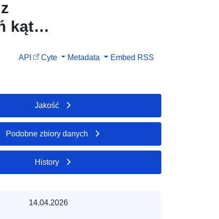
 z
ń kąt
nia gminy
API
Cyte
Metadata
Embed
RSS
Jakość
Podobne zbiory danych
History
14.04.2026