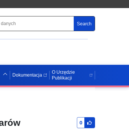
Search
O Urzędzie
Dokumentacja
Publikacji
zarów
0