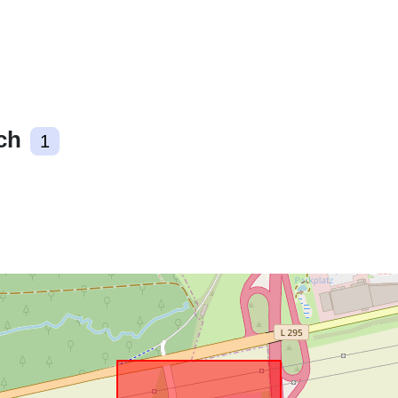
Zgodne z:
ch
1
uriRef: