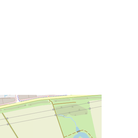
52.3611732 ], [ 10.715483,
52.3665187 ] ]
Typ:
Polygon
Zasób:
http://data.europa.eu/eli/reg/2009/97
6
http://data.europa.eu/88u/dataset/67
e0718a-a9fe-4f05-af17-
90272da8c17e