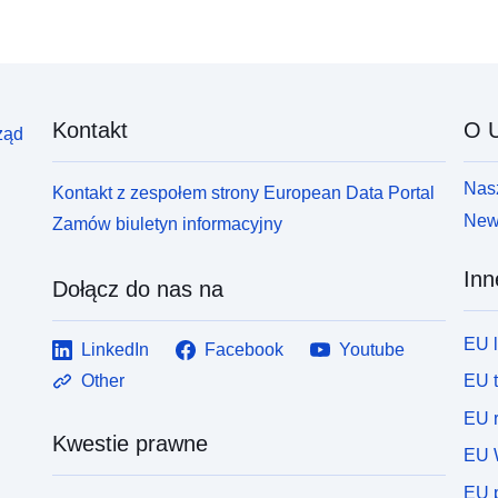
Kontakt
O U
ząd
Nasz
Kontakt z zespołem strony European Data Portal
News
Zamów biuletyn informacyjny
Inn
Dołącz do nas na
EU 
LinkedIn
Facebook
Youtube
EU 
Other
EU r
Kwestie prawne
EU 
EU p