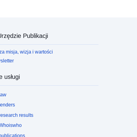
rzędzie Publikacji
a misja, wizja i wartości
letter
e usługi
law
tenders
esearch results
Whoiswho
ublications