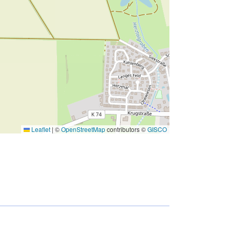
Leaflet
|
©
OpenStreetMap
contributors ©
GISCO