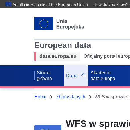
How do you know?
An official website of the European Union
European data
data.europa.eu
Oficjalny portal eur
Strona
Akademia
Dane
główna
data.europa
Home
Zbiory danych
WFS w sprawie