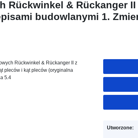
 Rückwinkel & Rückanger II
episami budowlanymi 1. Zmie
t odwrotny (oryginał) naucza
łowych Rückwinkel & Rückanger II z
t pleców i kąt pleców (oryginalna
a 5.4
Utworzone: