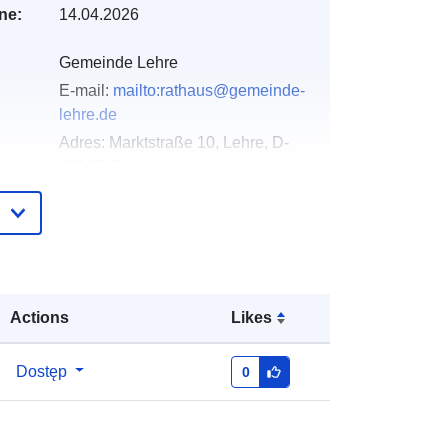
ne:
14.04.2026
Gemeinde Lehre
E-mail:
mailto:rathaus@gemeinde-
lehre.de
Adres:
Marktstraße 10, Lehre, D-
38165, Deutschland
URL:
https://gemeinde-lehre.de
gu:
Dodany do data.europa.eu:
02 May
2026
Zaktualizowano dane.europa.eu:
03
Actions
Likes
August 2026
Dostęp
0
:
Współrzędne:
[ [ 10.715483,
52.3665187 ], [ 10.7234034,
52.3665187 ], [ 10.7234034,
52.3611732 ], [ 10.715483,