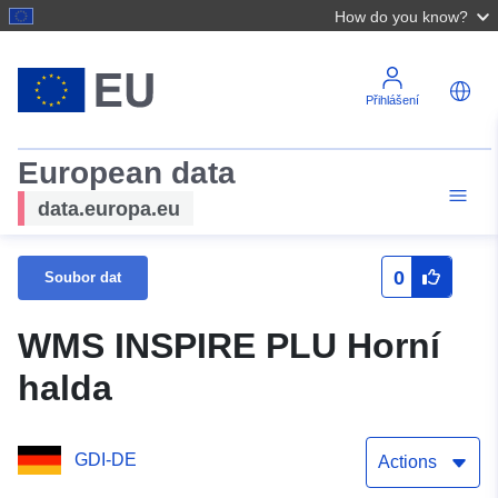
How do you know?
Přihlášení
European data
data.europa.eu
0
Soubor dat
WMS INSPIRE PLU Horní
halda
GDI-DE
Actions