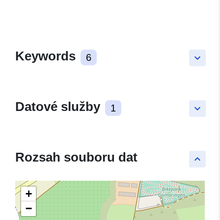
Keywords
6
keyboard_arrow_down
Datové služby
1
keyboard_arrow_down
Rozsah souboru dat
keyboard_arrow_up
+
−