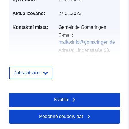
Aktualizováno:
27.01.2023
Kontaktní místa:
Gemeinde Gomaringen
E-mail:
mailto:info@gomaringen.de
Adresa:
Lindenstraße 63,
Gomaringen, 72810,
Deutschland
Adresa URL:
Zobrazit více
http://www.gomaringen.de
Katalogový
Přidáno do data.europa.eu:
Kvalita
záznam:
21 February 2026
Aktualizace údajů.europa.eu:
03 August 2026
Podobné soubory dat