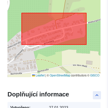
Leaflet
|
©
OpenStreetMap
contributors ©
GISCO
Doplňující informace
keyboard_arrow_up
Vytvořeno:
27.01.2023