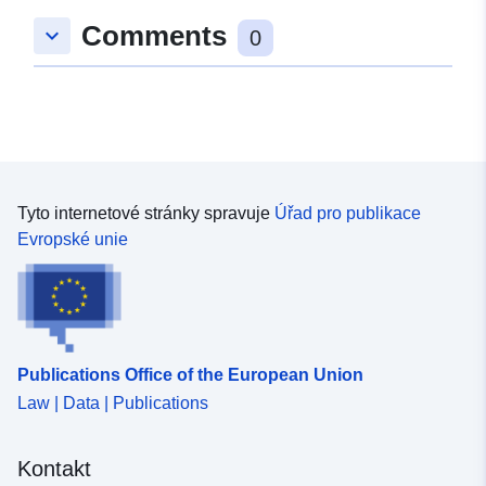
Místní:
Souřadnice:
[ [ 9.1069651,
Comments
keyboard_arrow_down
48.4602233 ], [ 9.1127061,
0
48.4602233 ], [ 9.1127061,
48.4583708 ], [ 9.1069651,
48.4583708 ], [ 9.1069651,
48.4602233 ] ]
Typ:
Polygon
Tyto internetové stránky spravuje
Úřad pro publikace
uriRef:
http://data.europa.eu/88u/dataset/
Evropské unie
9130-455d-a25b-39d55661c863
Publications Office of the European Union
Law | Data | Publications
Kontakt