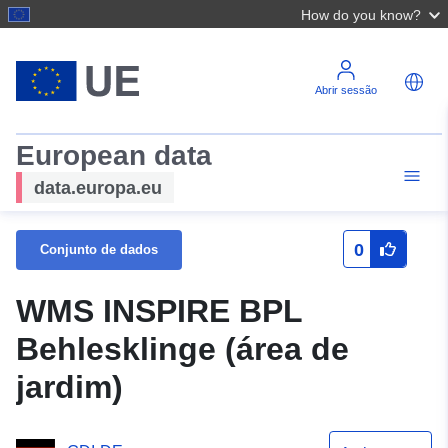
How do you know?
Abrir sessão
European data
data.europa.eu
0
Conjunto de dados
WMS INSPIRE BPL
Behlesklinge (área de
jardim)