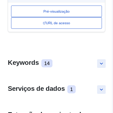
Pré-visualização
URL de acesso
Keywords
14
keyboard_arrow_down
Serviços de dados
1
keyboard_arrow_down