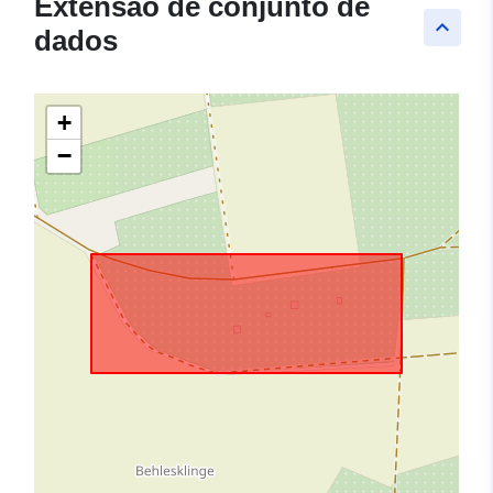
Extensão de conjunto de
keyboard_arrow_up
dados
+
−