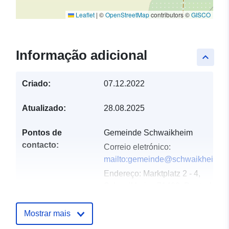
Leaflet
|
©
OpenStreetMap
contributors ©
GISCO
Informação adicional
keyboard_arrow_up
Criado:
07.12.2022
Atualizado:
28.08.2025
Pontos de
Gemeinde Schwaikheim
contacto:
Correio eletrónico:
mailto:gemeinde@schwaikheim.d
Endereço:
Marktplatz 2 - 4,
Schwaikheim, 71409, Deutschlan
URL:
http://www.schwaikheim.de
Mostrar mais
Registo do
Acrescentado à data.europa.eu: