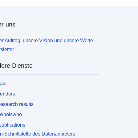
r uns
r Auftrag, unsere Vision und unsere Werte
letter
ere Dienste
law
tenders
esearch results
Whoiswho
ublications
n-Schnittstelle des Datenanbieters