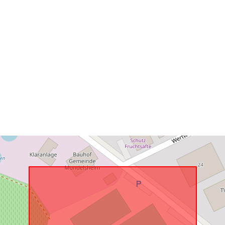
Konform mit:
uriRef: