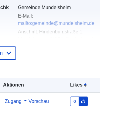
ichk
Gemeinde Mundelsheim
E-Mail:
mailto:gemeinde@mundelsheim.de
Anschrift:
Hindenburgstraße 1,
Mundelsheim, 74395, Deutschland
URL:
http://www.mundelsheim.de
en
der
Zu data.europa.eu hinzugefügt:
21
February 2026
Aktualisiert auf data.europa.eu:
03
Aktionen
Likes
August 2026
Zugang
Vorschau
0
Koordinaten:
[ [ 9.1999183,
49.0033266 ], [ 9.2017034,
49.0033266 ], [ 9.2017034,
49.0023545 ], [ 9.1999183,
49.0023545 ], [ 9.1999183,