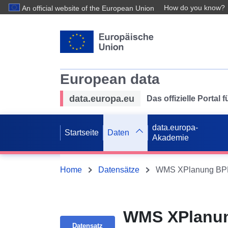
How do you know?
An official website of the European Union
European data
data.europa.eu
Das offizielle Portal
data.europa-
Startseite
Daten
Akademie
Home
Datensätze
WMS XPlanung BPL „
WMS XPlanun
Datensatz