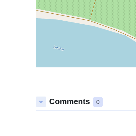
Comments
keyboard_arrow_down
0