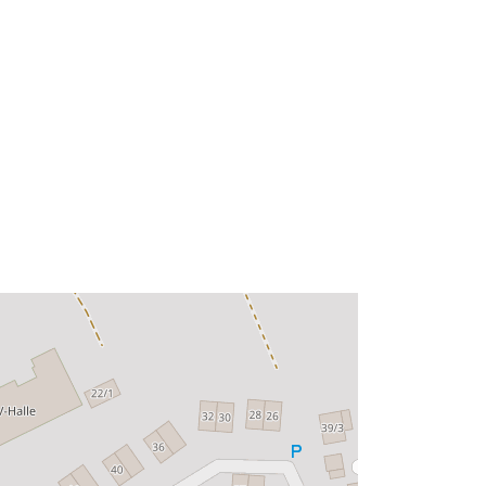
49.0033266 ] ]
Typ:
Polygon
Ressource:
http://data.europa.eu/eli/reg/2009/97
6
http://data.europa.eu/88u/dataset/68
3a2676-3432-4bb5-8e15-
9994056208ce