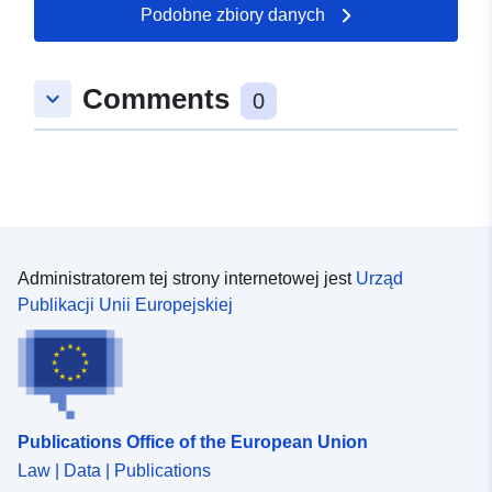
Podobne zbiory danych
Przestrzenne:
Współrzędne:
[ [ 9.5895481,
49.2151465 ], [ 9.5931476,
49.2151465 ], [ 9.5931476,
Comments
keyboard_arrow_down
49.2133029 ], [ 9.5895481,
0
49.2133029 ], [ 9.5895481,
49.2151465 ] ]
Typ:
Polygon
uriRef:
http://data.europa.eu/88u/dataset
823f-4d5a-a591-597ebce7e48b
Administratorem tej strony internetowej jest
Urząd
Publikacji Unii Europejskiej
Publications Office of the European Union
Law | Data | Publications