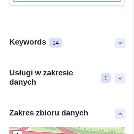
Keywords
14
keyboard_arrow_down
Usługi w zakresie
1
keyboard_arrow_down
danych
Zakres zbioru danych
keyboard_arrow_up