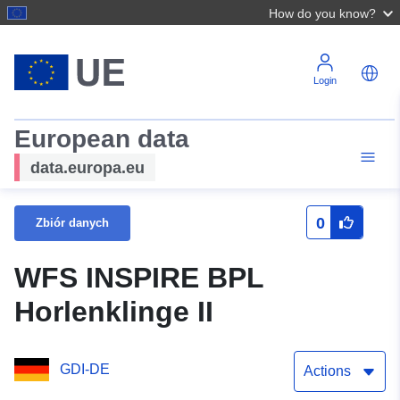
How do you know?
Login
European data
data.europa.eu
0
Zbiór danych
WFS INSPIRE BPL
Horlenklinge II
GDI-DE
Actions