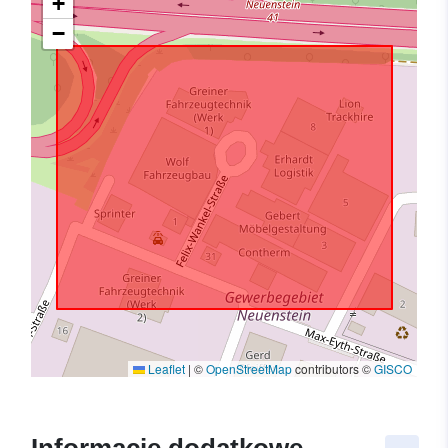
+
−
Leaflet
|
©
OpenStreetMap
contributors ©
GISCO