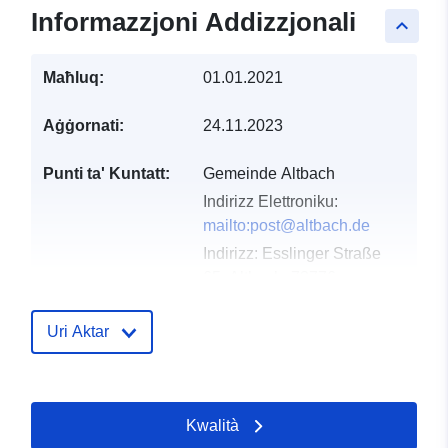
Informazzjoni Addizzjonali
keyboard_arrow_up
Maħluq:
01.01.2021
Aġġornati:
24.11.2023
Punti ta' Kuntatt:
Gemeinde Altbach
Indirizz Elettroniku:
mailto:post@altbach.de
Indirizz:
Esslinger Straße
65, Altbach, 73776,
Deutschland
URL:
http://www.altbach.de
Uri Aktar
Reġistru tal-
Miżjud ma’ data.europa.eu:
Katalgu:
21 February 2026
Kwalità
Aġġornat fuq data.europa.eu: