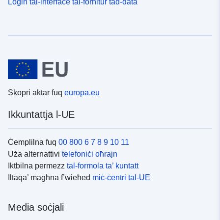
Login tal-interface tal-fornitur tad-data
Skopri aktar fuq
europa.eu
Ikkuntattja l-UE
Ċemplilna fuq
00 800 6 7 8 9 10 11
Uża alternattivi
telefoniċi oħrajn
Iktbilna permezz
tal-formola ta’ kuntatt
Iltaqa’ magħna f’wieħed
miċ-ċentri tal-UE
Media soċjali