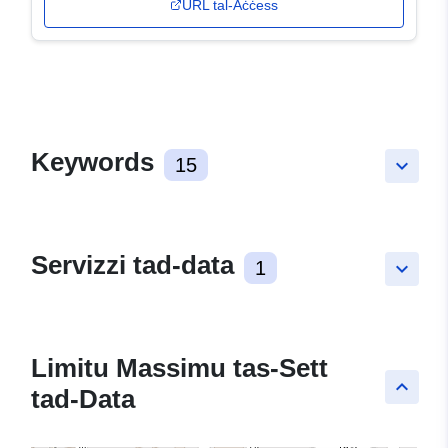
URL tal-Aċċess
Keywords
15
keyboard_arrow_down
Servizzi tad-data
1
keyboard_arrow_down
Limitu Massimu tas-Sett
keyboard_arrow_up
tad-Data