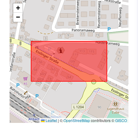
+
−
Leaflet
|
©
OpenStreetMap
contributors ©
GISCO