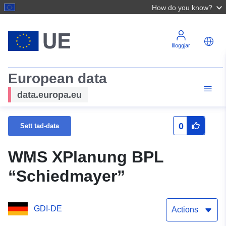
How do you know?
Illoggjar
European data
data.europa.eu
0
Sett tad-data
WMS XPlanung BPL
“Schiedmayer”
GDI-DE
Actions