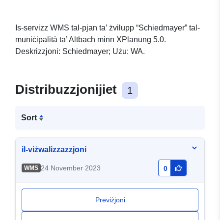
Is-servizz WMS tal-pjan ta’ żvilupp “Schiedmayer” tal-
muniċipalità ta’ Altbach minn XPlanung 5.0.
Deskrizzjoni: Schiedmayer; Użu: WA.
Distribuzzjonijiet
1
Sort
il-viżwalizzazzjoni
24 November 2023
WMS
0
Previżjoni