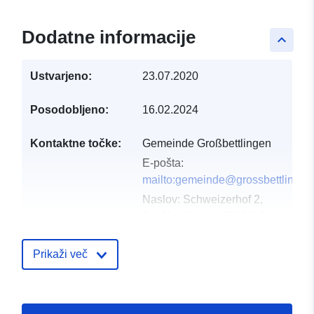
Dodatne informacije
keyboard_arrow_up
Ustvarjeno:
23.07.2020
Posodobljeno:
16.02.2024
Kontaktne točke:
Gemeinde Großbettlingen
E-pošta:
mailto:gemeinde@grossbettlingen
Naslov:
Schweizerhof 2,
Großbettlingen, 72663, Deutschla
Katalog:
http://www.grossbettlingen.de
Prikaži več
Katalogski zapis:
Dodano v data.europa.eu:
21 Febr
2026