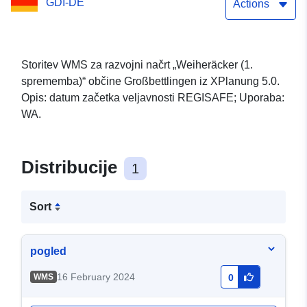
GDI-DE
Actions
Storitev WMS za razvojni načrt „Weiheräcker (1.
sprememba)“ občine Großbettlingen iz XPlanung 5.0.
Opis: datum začetka veljavnosti REGISAFE; Uporaba:
WA.
Distribucije
1
Sort
pogled
16 February 2024
WMS
0