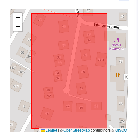
+
−
Leaflet
|
©
OpenStreetMap
contributors ©
GISCO