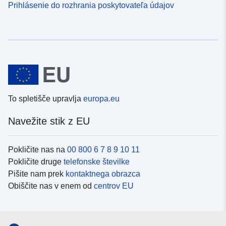
Prihlásenie do rozhrania poskytovateľa údajov
To spletišče upravlja
europa.eu
Navežite stik z EU
Pokličite nas na
00 800 6 7 8 9 10 11
Pokličite druge
telefonske številke
Pišite nam prek
kontaktnega obrazca
Obiščite nas v enem od
centrov EU
Družbeni mediji