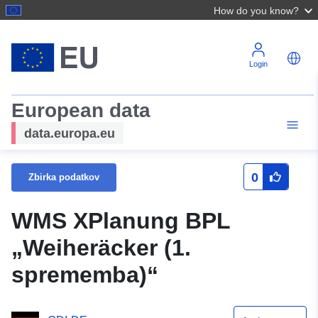
How do you know?
Login
European data
data.europa.eu
0
Zbirka podatkov
WMS XPlanung BPL
„Weiheräcker (1.
sprememba)“