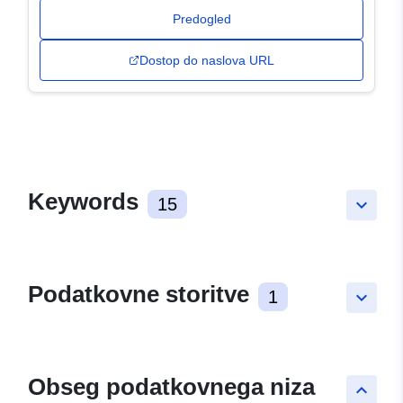
Predogled
Dostop do naslova URL
Keywords
15
keyboard_arrow_down
Podatkovne storitve
1
keyboard_arrow_down
Obseg podatkovnega niza
keyboard_arrow_up