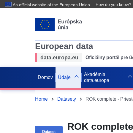
How do you know?
An official website of the European Union
European data
data.europa.eu
Oficiálny portál pre 
Akadémia
Domov
Údaje
data.europa
Home
Datasety
ROK complete 
Dataset