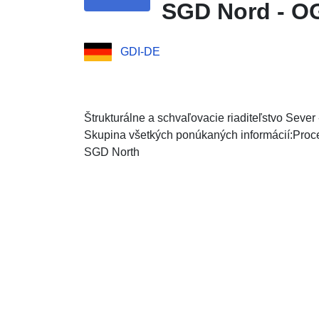
SGD Nord - O
GDI-DE
Štrukturálne a schvaľovacie riaditeľstvo Sever
Skupina všetkých ponúkaných informácií:Proc
SGD North