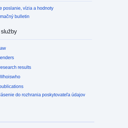
 poslanie, vízia a hodnoty
rmačný bulletin
 služby
law
tenders
esearch results
Whoiswho
ublications
lásenie do rozhrania poskytovateľa údajov