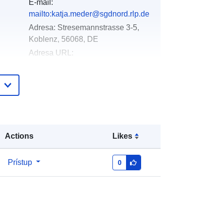
E-mail:
mailto:katja.meder@sgdnord.rlp.de
Adresa:
Stresemannstrasse 3-5,
Koblenz, 56068, DE
Adresa URL:
http://www.mapbender.org
Pridané k údajom.europa.eu:
21 February
2026
Aktualizované na základe údajov.europa.eu:
22 July 2026
Actions
Likes
Súradnice:
[ [ 6.0597467,
Prístup
0
50.9474521 ], [ 8.5129077,
50.9474521 ], [ 8.5129077,
48.9343735 ], [ 6.0597467,
48.9343735 ], [ 6.0597467,
50.9474521 ] ]