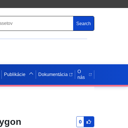
Search
O
Publikácie
Dokumentácia
nás
lygon
0