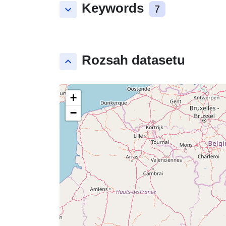
Keywords
keyboard_arrow_down
7
Rozsah datasetu
keyboard_arrow_up
+
−