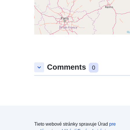
Comments
keyboard_arrow_down
0
Tieto webové stránky spravuje Úrad
pre