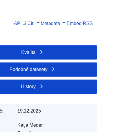
API
Cit.
Metadata
Embed
RSS
Kvalita
Podobné datasety
History
é:
19.12.2025
Katja Meder