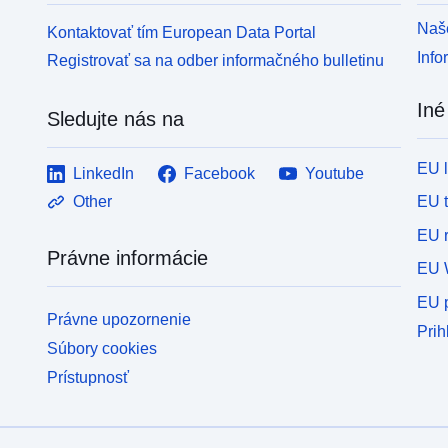
Naše
Kontaktovať tím European Data Portal
Info
Registrovať sa na odber informačného bulletinu
Iné
Sledujte nás na
EU 
LinkedIn
Facebook
Youtube
EU 
Other
EU r
Právne informácie
EU 
EU p
Právne upozornenie
Prih
Súbory cookies
Prístupnosť