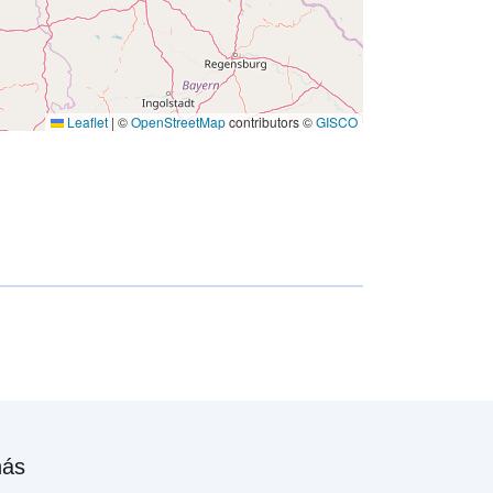
Leaflet
|
©
OpenStreetMap
contributors ©
GISCO
nás