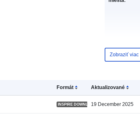
miesta:
Zobraziť viac
Katalógový
záznam:
Formát
Aktualizované
Zemepisné
19 December 2025
INSPIRE DOWNLOAD SERVICE
pokrytie: