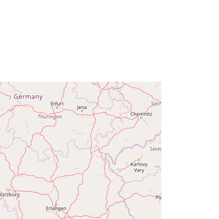
Typ:
Polygon
http://data.europa.eu/88u/dataset/68
ab01c3-0126-2b23-451d-
79f4fe5c3660