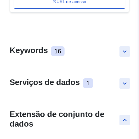
URL de acesso
Keywords
16
keyboard_arrow_down
Serviços de dados
1
keyboard_arrow_down
Extensão de conjunto de
keyboard_arrow_up
dados