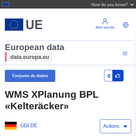
How do you know?
Abrir sessão
European data
data.europa.eu
0
Conjunto de dados
WMS XPlanung BPL
«Kelteräcker»
GDI-DE
Actions