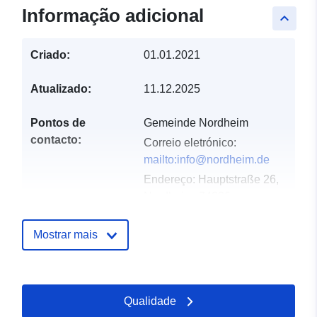
Informação adicional
keyboard_arrow_up
Criado:
01.01.2021
Atualizado:
11.12.2025
Pontos de
Gemeinde Nordheim
contacto:
Correio eletrónico:
mailto:info@nordheim.de
Endereço:
Hauptstraße 26,
Nordheim, 74226,
Deutschland
URL:
Mostrar mais
http://www.nordheim.de
Registo do
Acrescentado à data.europa.eu:
Qualidade
catálogo:
21 February 2026