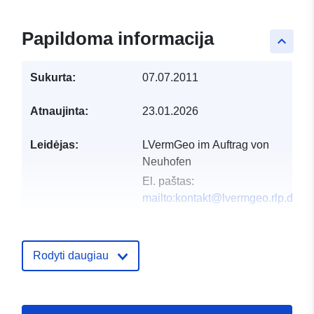
Papildoma informacija
keyboard_arrow_up
Sukurta:
07.07.2011
Atnaujinta:
23.01.2026
Leidėjas:
LVermGeo im Auftrag von
Neuhofen
El. paštas:
mailto:kontakt@lvermgeo.rlp.de
Katalogo įrašas:
Pridėta prie duomenų.europa.eu:
2
2026
Rodyti daugiau
Atnaujinta informacija apie duome
03 August 2026