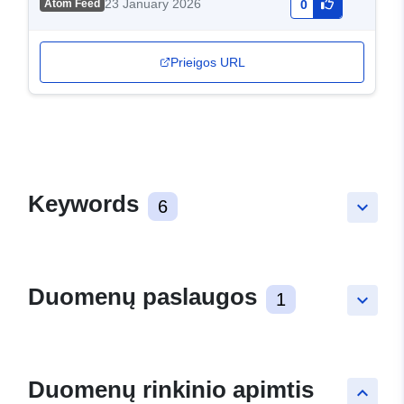
23 January 2026
Atom Feed
0
Prieigos URL
Keywords
6
keyboard_arrow_down
Duomenų paslaugos
1
keyboard_arrow_down
Duomenų rinkinio apimtis
keyboard_arrow_up