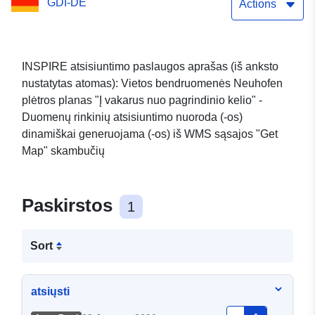
GDI-DE
Street"
Actions
INSPIRE atsisiuntimo paslaugos aprašas (iš anksto
nustatytas atomas): Vietos bendruomenės Neuhofen
plėtros planas "Į vakarus nuo pagrindinio kelio" -
Duomenų rinkinių atsisiuntimo nuoroda (-os)
dinamiškai generuojama (-os) iš WMS sąsajos "Get
Map" skambučių
Paskirstos
1
Sort
atsiųsti