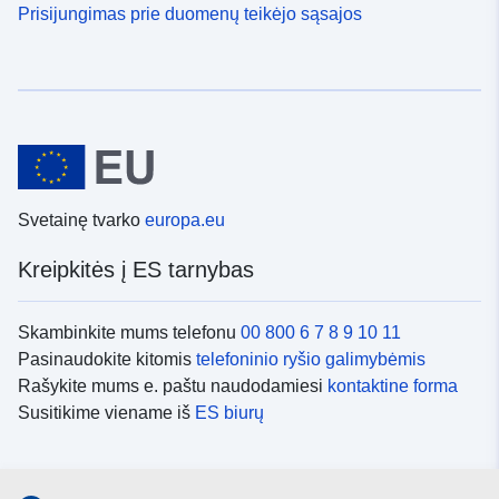
Prisijungimas prie duomenų teikėjo sąsajos
Svetainę tvarko
europa.eu
Kreipkitės į ES tarnybas
Skambinkite mums telefonu
00 800 6 7 8 9 10 11
Pasinaudokite kitomis
telefoninio ryšio galimybėmis
Rašykite mums e. paštu naudodamiesi
kontaktine forma
Susitikime viename iš
ES biurų
Socialiniai tinklai