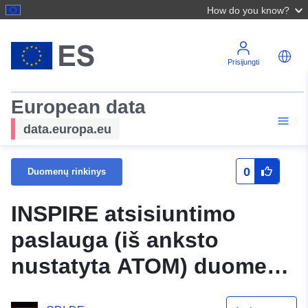
How do you know?
Prisijungti
European data
data.europa.eu
0
Duomenų rinkinys
INSPIRE atsisiuntimo
paslauga (iš anksto
nustatyta ATOM) duomenų
rinkiniui "West of Main