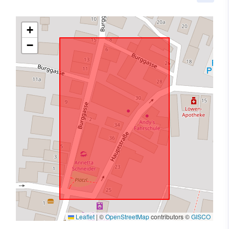
+
−
Leaflet
|
©
OpenStreetMap
contributors ©
GISCO