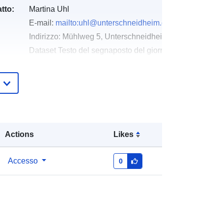
tto:
Martina Uhl
E-mail:
mailto:uhl@unterschneidheim.de
Indirizzo:
Mühlweg 5, Unterschneidheim, 73485, Deuts
Dataset Testo del segnaposto del giorno della risoluz
http://www.unterschneidheim.de
Aggiunta a data.europa.eu:
19
January 2026
Aggiornato su data.europa.eu:
07
March 2026
Actions
Likes
Coordinate:
[ [ 10.3215515,
Accesso
0
48.9452094 ], [ 10.3239305,
48.9452094 ], [ 10.3239305,
48.9428031 ], [ 10.3215515,
48.9428031 ], [ 10.3215515,
48.9452094 ] ]