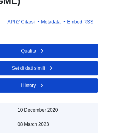
 GML)
API
Citarsi
Metadata
Embed
RSS
Qualità
Set di dati simili
History
10 December 2020
08 March 2023