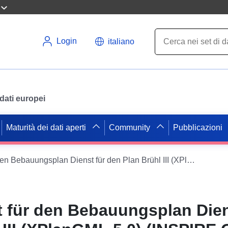
Login
italiano
i dati europei
Maturità dei dati aperti
Community
Pubblicazioni
INSPIRE-Dienst für den Bebauungsplan Dienst für den Plan Brühl III (XPlanGML 5.0) (INSPIRE GML)
 für den Bebauungsplan Dien