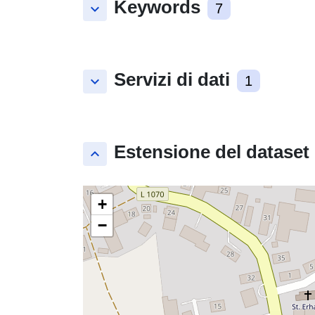
Keywords
keyboard_arrow_down
7
Servizi di dati
keyboard_arrow_down
1
Estensione del dataset
keyboard_arrow_up
+
−