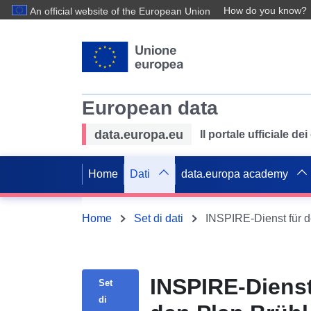
How do you know?
An official website of the European Union
European data
data.europa.eu
Il portale ufficiale de
Home
Dati
data.europa academy
Home
Set di dati
INSPIRE-Dienst
Set
di