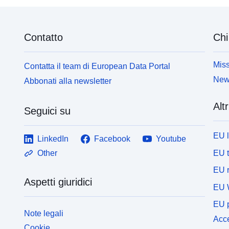
Contatto
Chi
Miss
Contatta il team di European Data Portal
News
Abbonati alla newsletter
Altr
Seguici su
EU 
LinkedIn
Facebook
Youtube
EU 
Other
EU r
Aspetti giuridici
EU 
EU p
Note legali
Acce
Cookie