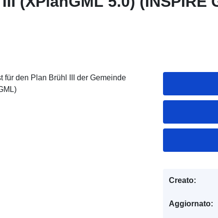
 III (XPlanGML 5.0) (INSPIRE
für den Plan Brühl III der Gemeinde
 GML)
Creato:
Aggiornato: