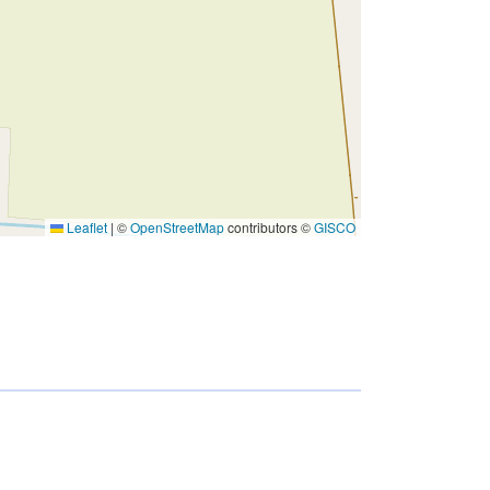
Leaflet
|
©
OpenStreetMap
contributors ©
GISCO