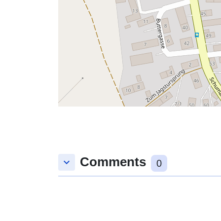
Comments
keyboard_arrow_down
0