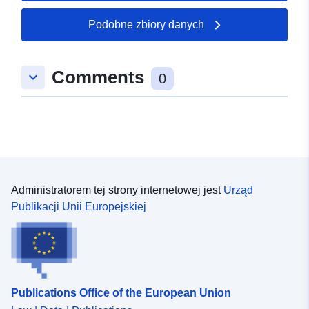
Podobne zbiory danych
Przestrzenne:
Współrzędne:
[ [ 8.6285134,
49.2120039 ], [ 8.6301373,
49.2120039 ], [ 8.6301373,
Comments
keyboard_arrow_down
49.2099201 ], [ 8.6285134,
0
49.2099201 ], [ 8.6285134,
49.2120039 ] ]
Typ:
Polygon
uriRef:
http://data.europa.eu/88u/dataset
f0d7-4665-a692-512d42feec93
Administratorem tej strony internetowej jest
Urząd
Publikacji Unii Europejskiej
Publications Office of the European Union