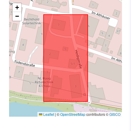
+
−
Leaflet
|
©
OpenStreetMap
contributors ©
GISCO