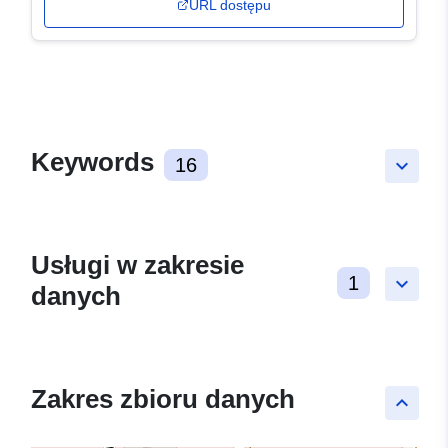
URL dostępu
Keywords
16
keyboard_arrow_down
Usługi w zakresie
1
keyboard_arrow_down
danych
Zakres zbioru danych
keyboard_arrow_up