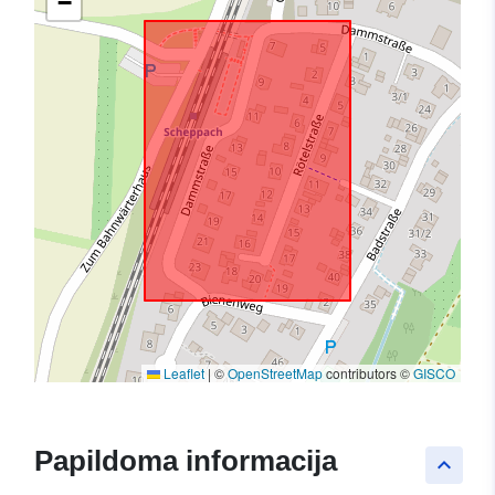
−
Leaflet
|
©
OpenStreetMap
contributors ©
GISCO
Papildoma informacija
keyboard_arrow_up