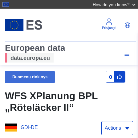
How do you know?
Prisijungti
European data
data.europa.eu
0
Duomenų rinkinys
WFS XPlanung BPL
„Röteläcker II“
GDI-DE
Actions