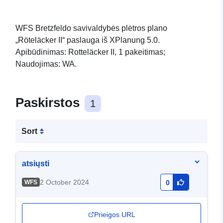
WFS Bretzfeldo savivaldybės plėtros plano
„Röteläcker II“ paslauga iš XPlanung 5.0.
Apibūdinimas: Rotteläcker II, 1 pakeitimas;
Naudojimas: WA.
Paskirstos
1
Sort
atsiųsti
2 October 2024
WFS
0
Prieigos URL