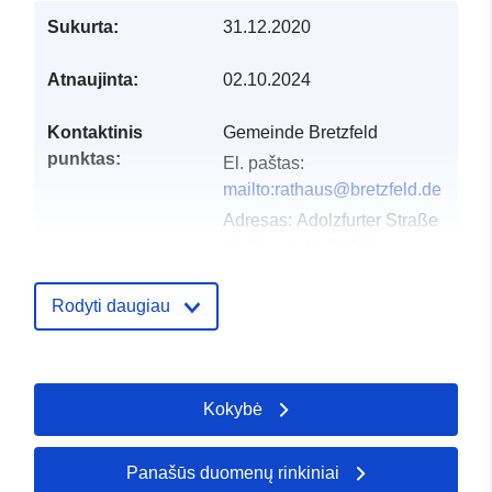
Sukurta:
31.12.2020
Atnaujinta:
02.10.2024
Kontaktinis
Gemeinde Bretzfeld
punktas:
El. paštas:
mailto:rathaus@bretzfeld.de
Adresas:
Adolzfurter Straße
12, Bretzfeld, 74626,
Deutschland
URL:
http://www.bretzfeld.de
Rodyti daugiau
Katalogo įrašas:
Pridėta prie duomenų.europa.eu:
2
2026
Kokybė
Atnaujinta informacija apie duome
22 July 2026
Panašūs duomenų rinkiniai