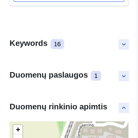
Keywords
16
keyboard_arrow_down
Duomenų paslaugos
1
keyboard_arrow_down
Duomenų rinkinio apimtis
keyboard_arrow_up
+