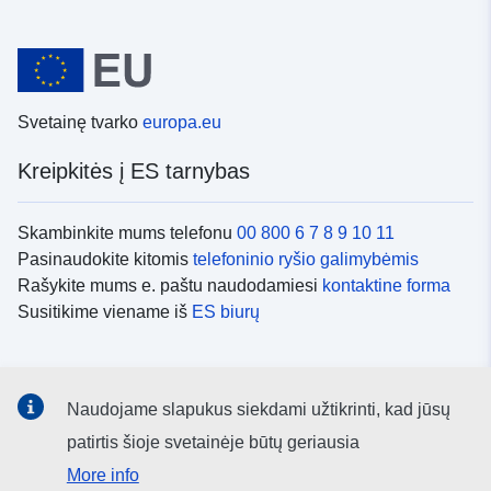
Svetainę tvarko
europa.eu
Kreipkitės į ES tarnybas
Skambinkite mums telefonu
00 800 6 7 8 9 10 11
Pasinaudokite kitomis
telefoninio ryšio galimybėmis
Rašykite mums e. paštu naudodamiesi
kontaktine forma
Susitikime viename iš
ES biurų
Socialiniai tinklai
Naudojame slapukus siekdami užtikrinti, kad jūsų
ES
socialinių tinklų kanalai
patirtis šioje svetainėje būtų geriausia
More info