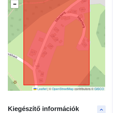
−
Leaflet
|
©
OpenStreetMap
contributors ©
GISCO
Kiegészítő információk
keyboard_arrow_up