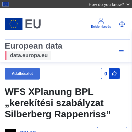
How do you know?
Bejelentkezés
European data
data.europa.eu
0
Adatkészlet
WFS XPlanung BPL
„kerekítési szabályzat
Silberberg Rappenriss”