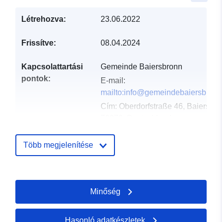
Létrehozva:
23.06.2022
Frissítve:
08.04.2024
Kapcsolattartási
Gemeinde Baiersbronn
pontok:
E-mail:
mailto:info@gemeindebaiersbronn
Cím:
Oberdorfstraße 46, Baiersbro
72270, Deutschland
URL:
http://www.gemeinde-
baiersbronn.de
Több megjelenítése
Katalógus-
Hozzáadva a data.europa.eu-hoz:
nyilvántartás:
21 February 2026
Minőség
Frissítve: data.europa.eu:
03
August 2026
Hasonló adatkészletek