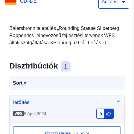
GDI-DE
Actions
Baiersbronn település „Rounding Statute Silberberg
Rappenriss” elnevezésű fejlesztési tervének WFS
általi szolgáltatása XPlanung 5.0-tól. Leírás: 0.
Disztribúciók
1
Sort
letöltés
8 April 2024
WFS
0
Hozzáférési URL-cím