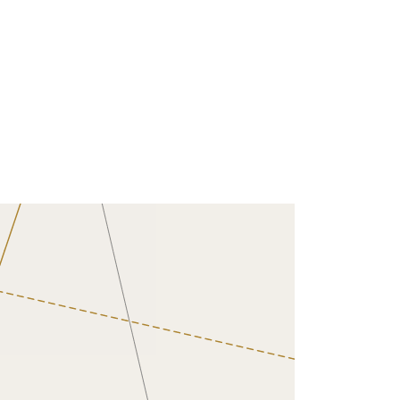
Tietoaineistolinkki:
http://data.europa.eu/eli/reg/2009/97
6
http://data.europa.eu/88u/dataset/68f
42195-b90e-4884-9c45-
610dbc5876f1