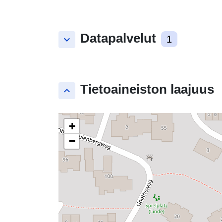
Datapalvelut
keyboard_arrow_down
1
Tietoaineiston laajuus
keyboard_arrow_up
+
−