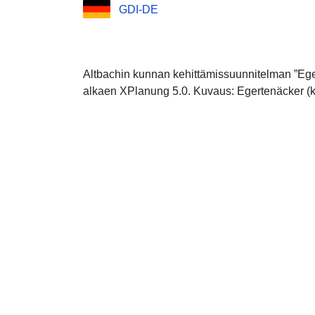
GDI-DE
Altbachin kunnan kehittämissuunnitelman ”Eg
alkaen XPlanung 5.0. Kuvaus: Egertenäcker (ko