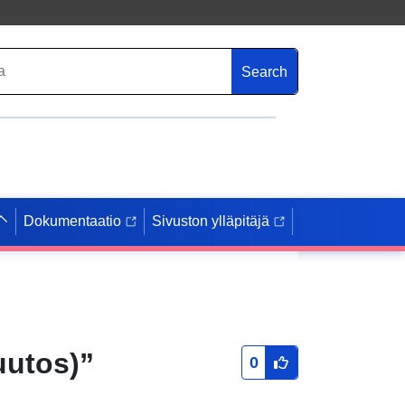
Search
Dokumentaatio
Sivuston ylläpitäjä
uutos)”
0