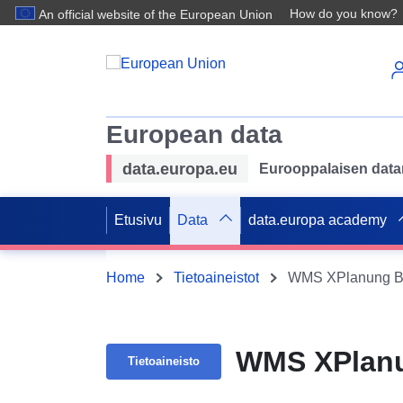
How do you know?
An official website of the European Union
European data
data.europa.eu
Eurooppalaisen datan 
Etusivu
Data
data.europa academy
Home
Tietoaineistot
WMS XPlanung BPL
WMS XPlanu
Tietoaineisto