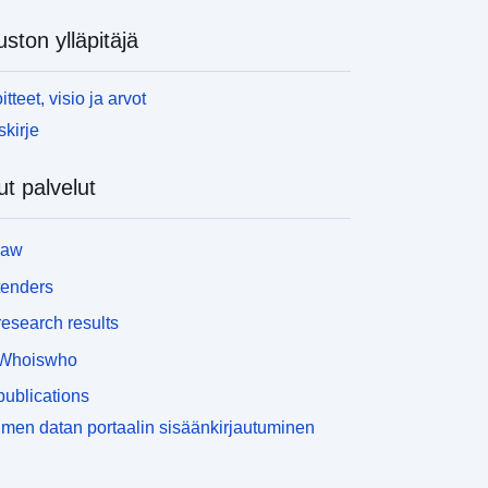
uston ylläpitäjä
itteet, visio ja arvot
skirje
t palvelut
law
tenders
esearch results
Whoiswho
ublications
men datan portaalin sisäänkirjautuminen