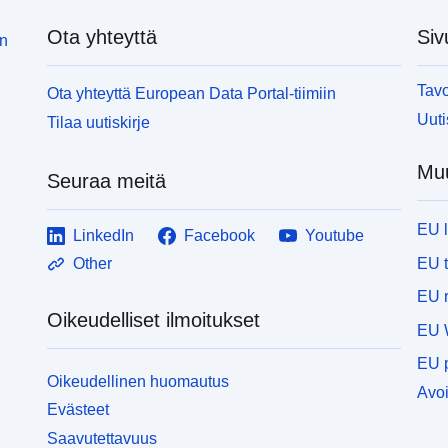
Ota yhteyttä
Siv
in
Tavo
Ota yhteyttä European Data Portal-tiimiin
Uuti
Tilaa uutiskirje
Muu
Seuraa meitä
EU 
LinkedIn
Facebook
Youtube
EU 
Other
EU r
Oikeudelliset ilmoitukset
EU 
EU p
Oikeudellinen huomautus
Avoi
Evästeet
Saavutettavuus