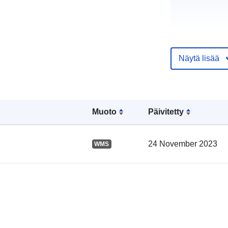
Näytä lisää
Luetteloluett
koskeva rekis
Muoto
Päivitetty
Alueellinen:
24 November 2023
WMS