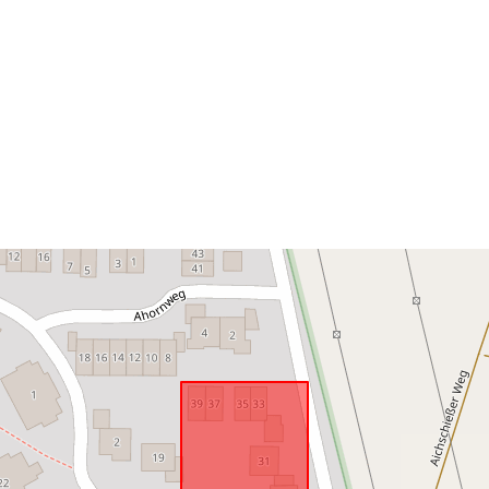
Vastaa:
uriRef: