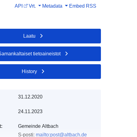
API
Vrt.
Metadata
Embed
RSS
Laatu
Samankaltaiset tietoaineistot
History
31.12.2020
24.11.2023
t:
Gemeinde Altbach
S-posti:
mailto:post@altbach.de