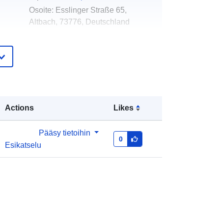
Osoite:
Esslinger Straße 65,
Altbach, 73776, Deutschland
URL-osoite:
http://www.altbach.de
eloa
Lisätty dataan.europa.eu:
24
teri:
January 2026
Päivitetty data.europa.eu:
03 August
2026
Actions
Likes
Koordinaatit:
[ [ 9.388115,
Pääsy tietoihin
48.7273803 ], [ 9.3887362,
0
Esikatselu
48.7273803 ], [ 9.3887362,
48.7268269 ], [ 9.388115,
48.7268269 ], [ 9.388115,
48.7273803 ] ]
Tyyppi:
Polygon