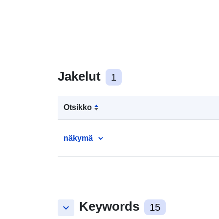
Jakelut
1
Otsikko
näkymä
Keywords
keyboard_arrow_down
15