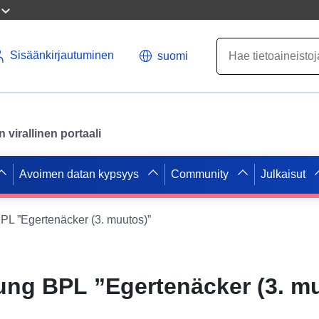
Sisäänkirjautuminen
suomi
virallinen portaali
Avoimen datan kypsyys
Community
Julkaisut
 ”Egertenäcker (3. muutos)”
ng BPL ”Egertenäcker (3. m