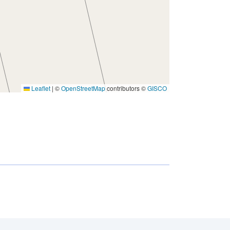
Leaflet
|
©
OpenStreetMap
contributors ©
GISCO