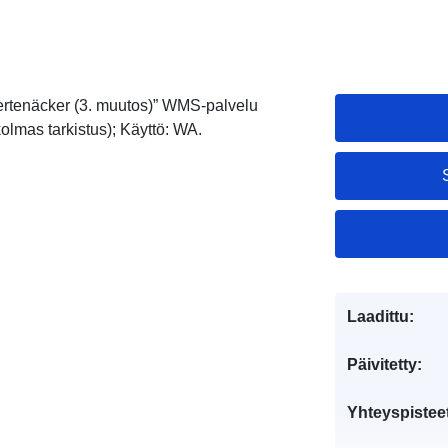
ertenäcker (3. muutos)” WMS-palvelu
lmas tarkistus); Käyttö: WA.
Laadittu:
Päivitetty:
Yhteyspistee