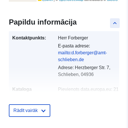
Papildu informācija
keyboard_arrow_up
Kontaktpunkts:
Herr Forberger
E-pasta adrese:
mailto:d.forberger@amt-
schlieben.de
Adrese:
Herzberger Str. 7,
Schlieben, 04936
Kataloga
Pievienots data.europa.eu:
21 Feb
ieraksts:
2026
Jaunākā informācija par Data.euro
Rādīt vairāk
03 August 2026
Ģeogrāfiskā
Koordinātes:
[ [ 13.3091,