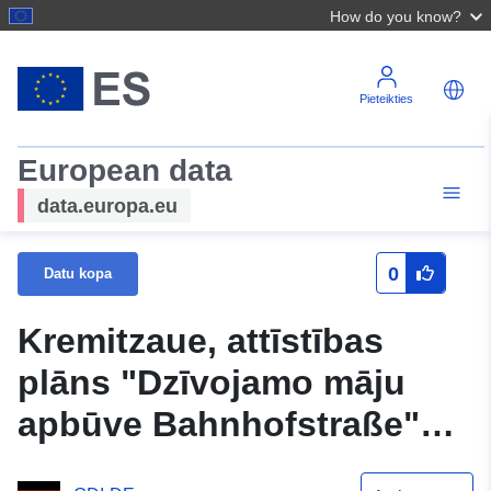
How do you know?
Pieteikties
European data
data.europa.eu
0
Datu kopa
Kremitzaue, attīstības
plāns "Dzīvojamo māju
apbūve Bahnhofstraße"
Kolochau