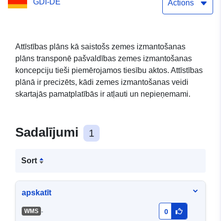
GDI-DE
Actions
Attīstības plāns kā saistošs zemes izmantošanas
plāns transponē pašvaldības zemes izmantošanas
koncepciju tieši piemērojamos tiesību aktos. Attīstības
plānā ir precizēts, kādi zemes izmantošanas veidi
skartajās pamatplatībās ir atļauti un nepieņemami.
Sadalījumi
1
Sort
apskatīt
-
WMS
0