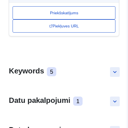
Priekšskatījums
Piekļuves URL
Keywords
5
keyboard_arrow_down
Datu pakalpojumi
1
keyboard_arrow_down