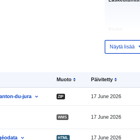
Kielet:
Näytä lisää
Julkaisija:
Muoto
Päivitetty
Luetteloluett
koskeva rekis
anton-du-jura
17 June 2026
ZIP
17 June 2026
WMS
Tunnisteet:
géodata
17 June 2026
HTML