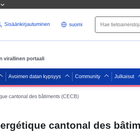
Sisäänkirjautuminen
suomi
virallinen portaali
Avoimen datan kypsyys
Community
Julkaisut
tique cantonal des bâtiments (CECB)
énergétique cantonal des bâti