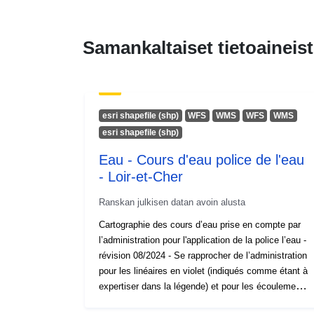
Samankaltaiset tietoaineist
esri shapefile (shp)
WFS
WMS
WFS
WMS
esri shapefile (shp)
Eau - Cours d'eau police de l'eau
- Loir-et-Cher
Ranskan julkisen datan avoin alusta
Cartographie des cours d’eau prise en compte par
l’administration pour l'application de la police l’eau -
révision 08/2024 - Se rapprocher de l’administration
pour les linéaires en violet (indiqués comme étant à
expertiser dans la légende) et pour les écoulements
non représentés sur la carte (notamment les