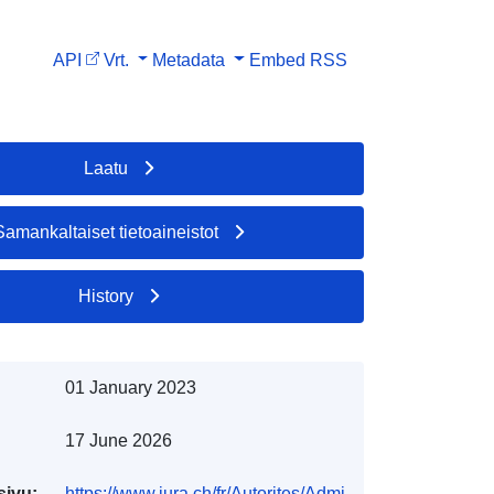
API
Vrt.
Metadata
Embed
RSS
Laatu
Samankaltaiset tietoaineistot
History
01 January 2023
17 June 2026
sivu:
https://www.jura.ch/fr/Autorites/Admi