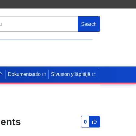
Search
Dokumentaatio
Sivuston ylläpitäjä
ments
0