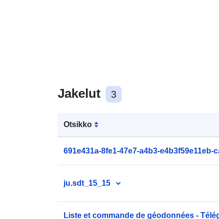
Jakelut
3
Otsikko
691e431a-8fe1-47e7-a4b3-e4b3f59e11eb-c
ju.sdt_15_15
Liste et commande de géodonnées - Télé