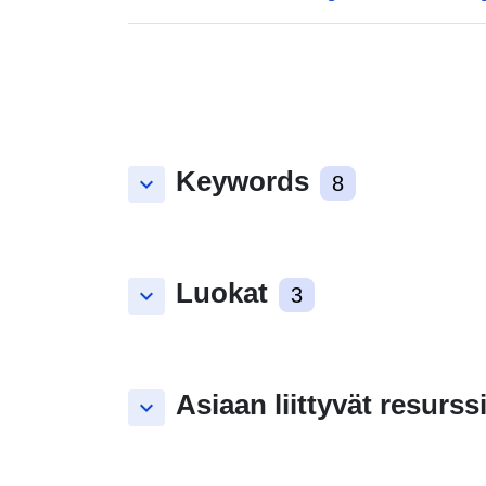
Keywords
keyboard_arrow_down
8
Luokat
keyboard_arrow_down
3
Asiaan liittyvät resurssi
keyboard_arrow_down