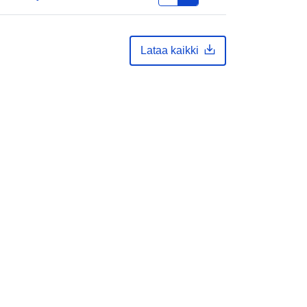
http://data.europa.eu/88u/dataset/69
1e431a-8fe1-47e7-a4b3-
e4b3f59e11eb-canton-du-jura
Lataa kaikki
unknown
: