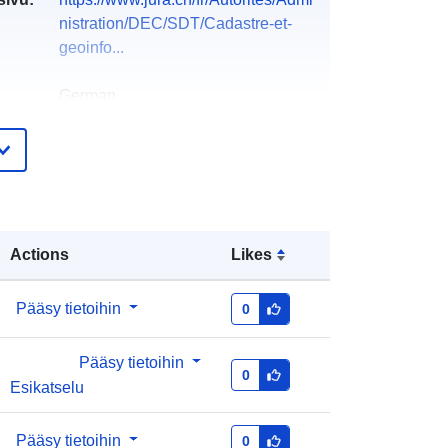
nistration/DEC/SDT/Cadastre-et-
geoinfo...
German
English
French
Italian
Office de l'environnement
Actions
Likes
eloa
Lisätty dataan.europa.eu:
11 May
teri:
2026
Pääsy tietoihin
0
Päivitetty data.europa.eu:
01 August
2026
Pääsy tietoihin
0
Esikatselu
691E431A-8FE1-47E7-A4B3-
E4B3F59E11EB@canton-du-jura
Pääsy tietoihin
0