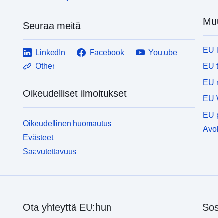
Muu
Seuraa meitä
EU 
LinkedIn
Facebook
Youtube
EU 
Other
EU r
Oikeudelliset ilmoitukset
EU 
EU p
Oikeudellinen huomautus
Avoi
Evästeet
Saavutettavuus
Ota yhteyttä EU:hun
Sos