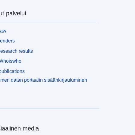
t palvelut
law
tenders
esearch results
Whoiswho
ublications
men datan portaalin sisäänkirjautuminen
iaalinen media