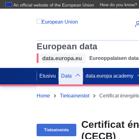
How do you know?
An official website of the European Union
European data
data.europa.eu
Eurooppalaisen datan 
Etusivu
Data
data.europa academy
Home
Tietoaineistot
Certificat énergé
Certificat 
Tietoaineisto
(CECB)