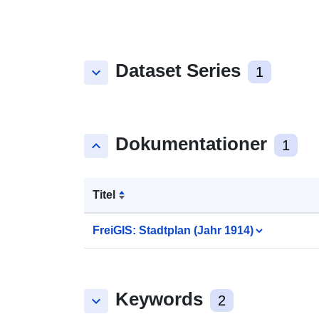
Dataset Series
keyboard_arrow_down
1
Dokumentationer
keyboard_arrow_up
1
Titel
FreiGIS: Stadtplan (Jahr 1914)
Keywords
keyboard_arrow_down
2