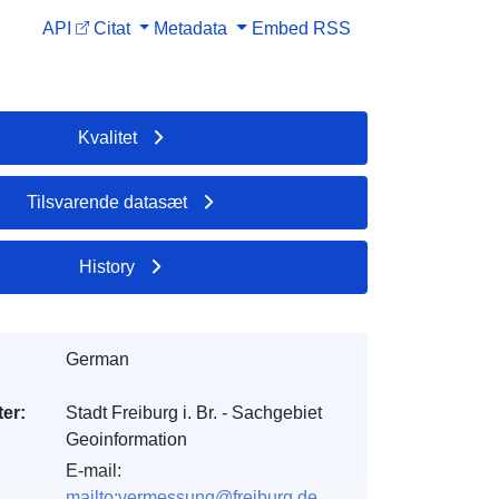
API
Citat
Metadata
Embed
RSS
Kvalitet
Tilsvarende datasæt
History
German
er:
Stadt Freiburg i. Br. - Sachgebiet
Geoinformation
E-mail:
mailto:vermessung@freiburg.de