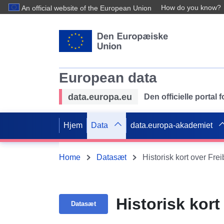
How do you know?
An official website of the European Union
European data
data.europa.eu
Den officielle portal
Hjem
Data
data.europa-akademiet
Home
Datasæt
Historisk kort over Freib
Historisk kort 
Datasæt