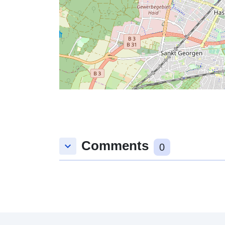
Comments
keyboard_arrow_down
0