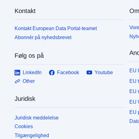
Kontakt
Om
Vore
Kontakt European Data Portal-teamet
Nyh
Abonnér på nyhedsbrevet
And
Følg os på
EU 
LinkedIn
Facebook
Youtube
EU 
Other
EU r
Juridisk
EU 
EU p
Juridisk meddelelse
Data
Cookies
Tilgængelighed