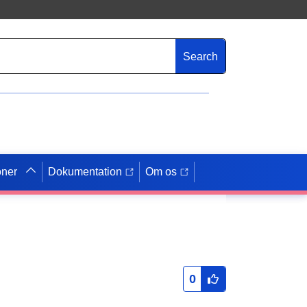
Search
oner
Dokumentation
Om os
0