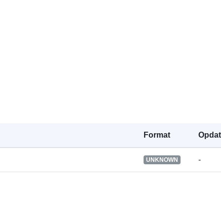
Oprindelse:
Identifikatore
uriRef:
Format
Opdat
Tidsmæssig
-
UNKNOWN
dækning: