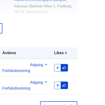
Adresse:
Berliner Allee 1, Freiburg,
79114, Deutschland
Webadresse:
https://www.freiburg.de/pb/-/205348/
geoinformation/oe6014149
over
Tilføjet til data.europa.eu:
24
January 2026
Actions
Likes
Opdateret på data.europa.eu:
03
August 2026
Adgang
0
Forhåndsvisning
Koordinater:
[ [ 7.8179, 48.0177 ], [
7.8928, 48.0177 ], [ 7.8928, 47.9744
Adgang
], [ 7.8179, 47.9744 ], [ 7.8179,
0
Forhåndsvisning
48.0177 ] ]
Type:
Polygon