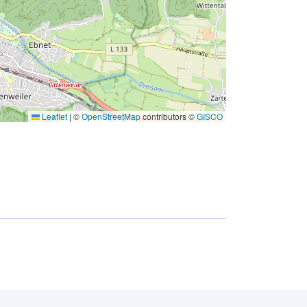
Leaflet
|
©
OpenStreetMap
contributors ©
GISCO