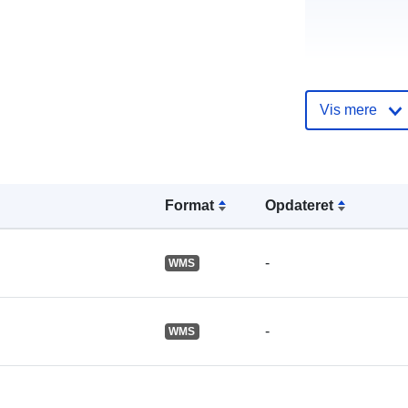
Vis mere
Fortegnelse 
kataloger:
Format
Opdateret
-
WMS
Fysiske:
-
WMS