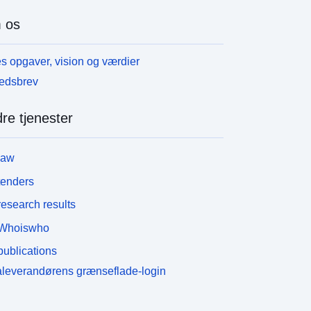
 os
s opgaver, vision og værdier
edsbrev
re tjenester
law
tenders
esearch results
Whoiswho
ublications
leverandørens grænseflade-login