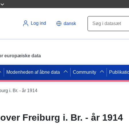
Log ind
dansk
 for europæiske data
Modenheden af åbne data
Community
Publikati
urg i. Br. - år 1914
over Freiburg i. Br. - år 1914