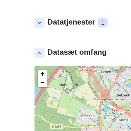
Datatjenester
keyboard_arrow_down
1
Datasæt omfang
keyboard_arrow_up
+
−