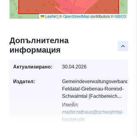
Leaflet
|
©
OpenStreetMap
contributors ©
GISCO
Допълнителна
keyboard_arrow_up
информация
Актуализирано:
30.04.2026
Издател:
Gemeindeverwaltungsverband
Feldatal-Grebenau-Romrod-
Schwalmtal (Fachbereich...
Имейл:
mailto:rathaus@schwalmtal-
hessen.de
Каталожен
Добавено към data.europa.eu:
21