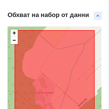
Обхват на набор от данни
keyboard_arrow_up
+
−