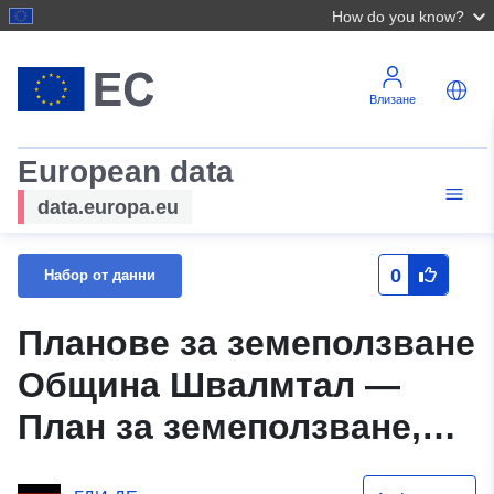
How do you know?
Влизане
European data
data.europa.eu
0
Набор от данни
Планове за земеползване
Община Швалмтал —
План за земеползване,
13-о изменение