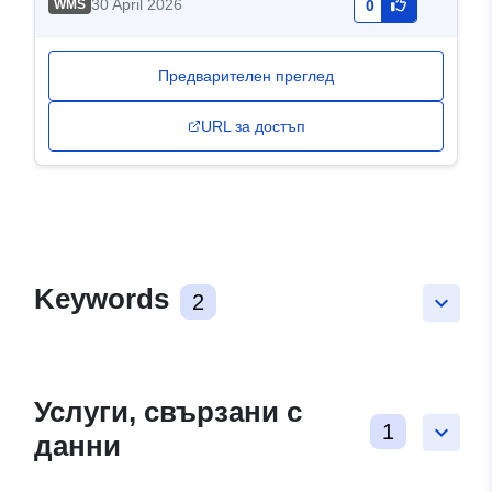
30 April 2026
WMS
0
Предварителен преглед
URL за достъп
Keywords
2
keyboard_arrow_down
Услуги, свързани с
1
keyboard_arrow_down
данни