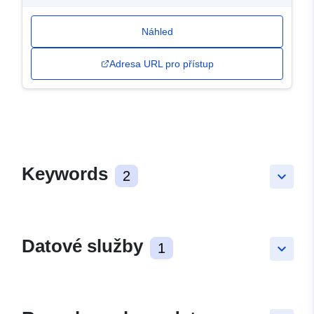
Náhled
Adresa URL pro přístup
Keywords
2
keyboard_arrow_down
Datové služby
1
keyboard_arrow_down