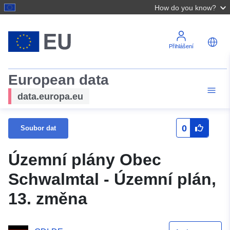
How do you know?
Přihlášení
European data
data.europa.eu
0
Soubor dat
Územní plány Obec
Schwalmtal - Územní plán,
13. změna