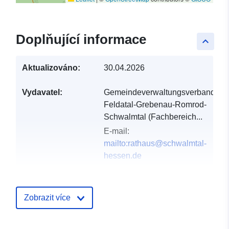
Doplňující informace
keyboard_arrow_up
Aktualizováno:
30.04.2026
Vydavatel:
Gemeindeverwaltungsverband
Feldatal-Grebenau-Romrod-
Schwalmtal (Fachbereich...
E-mail:
mailto:rathaus@schwalmtal-
hessen.de
Katalogový
Přidáno do data.europa.eu:
záznam:
21 February 2026
Zobrazit více
Aktualizace údajů.europa.eu:
03 August 2026