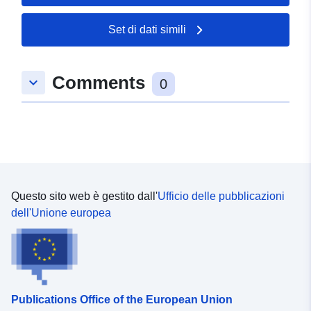
Spaziale:
Coordinate:
[ [ 10.9901423,
Set di dati simili
52.3858302 ], [ 10.9929388,
52.3858302 ], [ 10.9929388,
52.3847972 ], [ 10.9901423,
Comments
keyboard_arrow_down
52.3847972 ], [ 10.9901423,
0
52.3858302 ] ]
Tipo:
Polygon
Conforme a:
Risorsa:
http://data.europa.eu/eli/reg/2009/
Questo sito web è gestito dall'
Ufficio delle pubblicazioni
uriRef:
http://data.europa.eu/88u/dataset
dell'Unione europea
3c89-41b9-adea-06ad8f57f671
Publications Office of the European Union