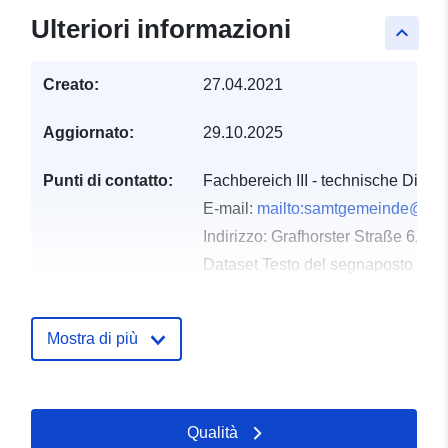
Ulteriori informazioni
keyboard_arrow_up
Creato:
27.04.2021
Aggiornato:
29.10.2025
Punti di contatto:
Fachbereich III - technische Diens
E-mail:
mailto:samtgemeinde@vel
Indirizzo:
Grafhorster Straße 6, V
Dataset Testo del segnaposto del 
http://www.velpke.de
Mostra di più
Registro del
Aggiunta a data.europa.eu:
21
catalogo:
February 2026
Aggiornato su data.europa.eu:
03 August 2026
Qualità