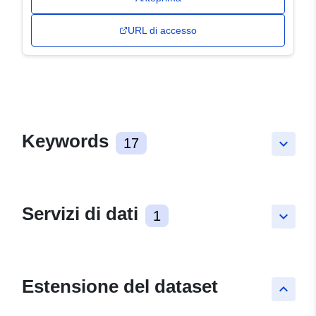
URL di accesso
Keywords
17
keyboard_arrow_down
Servizi di dati
1
keyboard_arrow_down
Estensione del dataset
keyboard_arrow_up