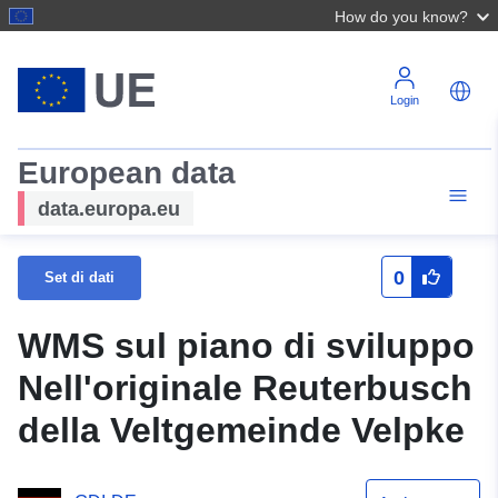
How do you know?
Login
European data
data.europa.eu
0
Set di dati
WMS sul piano di sviluppo
Nell'originale Reuterbusch
della Veltgemeinde Velpke