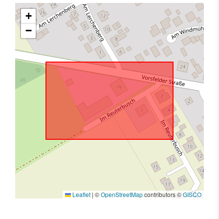
+
−
Leaflet
|
©
OpenStreetMap
contributors ©
GISCO