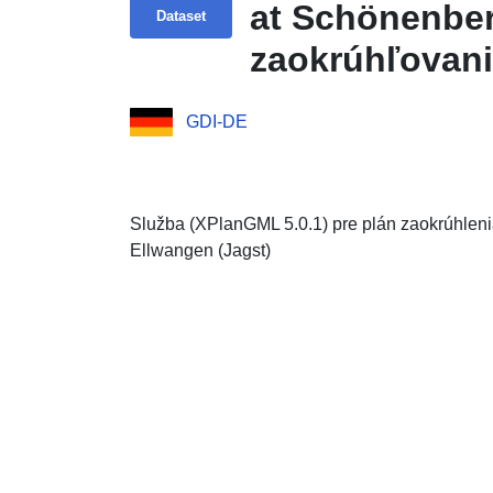
at Schönenber
Dataset
zaokrúhľovan
5.0.1)
GDI-DE
Služba (XPlanGML 5.0.1) pre plán zaokrúhleni
Ellwangen (Jagst)