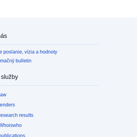
nás
 poslanie, vízia a hodnoty
rmačný bulletin
 služby
law
tenders
esearch results
Whoiswho
ublications