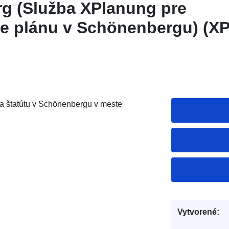
g (Služba XPlanung pre
ie plánu v Schönenbergu) (
a štatútu v Schönenbergu v meste
Vytvorené: