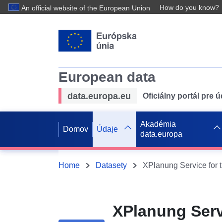
How do you know?
An official website of the European Union
European data
data.europa.eu
Oficiálny portál pre 
Akadémia
Domov
Údaje
data.europa
Home
Datasety
XPlanung Serv