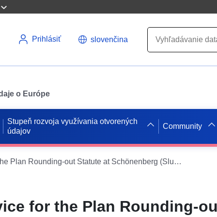
Prihlásiť
slovenčina
údaje o Európe
Stupeň rozvoja využívania otvorených
Community
údajov
XPlanung Service for the Plan Rounding-out Statute at Schönenberg (Služba XPlanung pre zaokrúhľovanie plánu v Schönenbergu) (XPlanGML 5.0.1)
ice for the Plan Rounding-ou