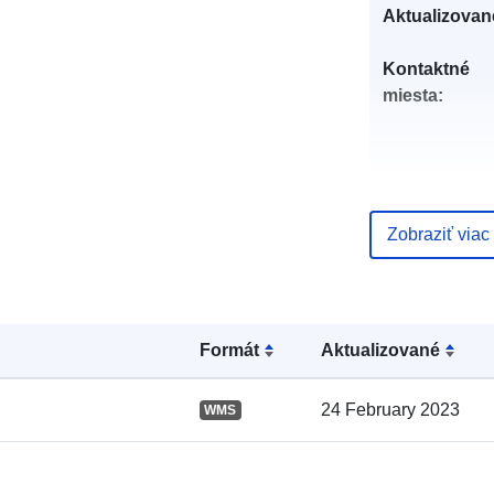
Aktualizovan
Kontaktné
miesta:
Zobraziť viac
Katalógový
záznam:
Formát
Aktualizované
24 February 2023
WMS
Zemepisné
pokrytie: