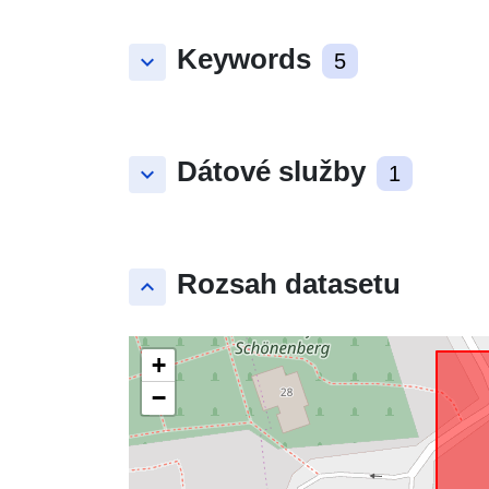
Keywords
keyboard_arrow_down
5
Dátové služby
keyboard_arrow_down
1
Rozsah datasetu
keyboard_arrow_up
+
−