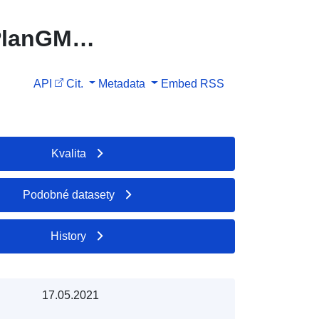
XPlanGML
API
Cit.
Metadata
Embed
RSS
Kvalita
Podobné datasety
History
17.05.2021