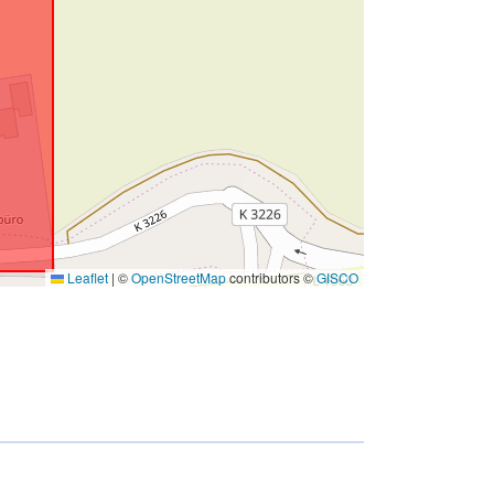
Leaflet
|
©
OpenStreetMap
contributors ©
GISCO