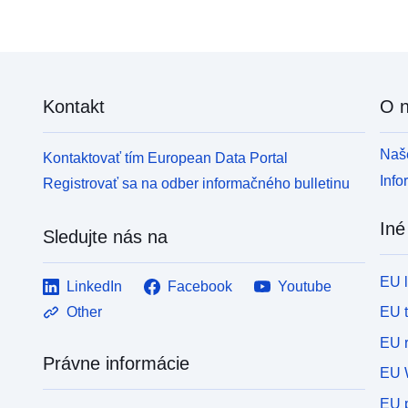
Kontakt
O 
Naše
Kontaktovať tím European Data Portal
Info
Registrovať sa na odber informačného bulletinu
Iné
Sledujte nás na
EU 
LinkedIn
Facebook
Youtube
EU 
Other
EU r
Právne informácie
EU 
EU p