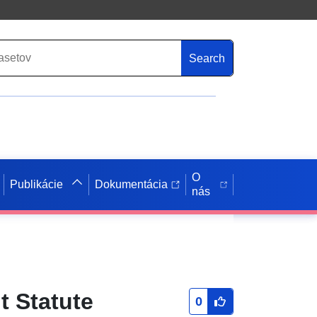
Search
O
Publikácie
Dokumentácia
nás
t Statute
0