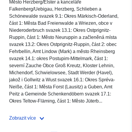
Město Herzberg/Elster a kanceláře
Falkenberg/Uebigau, Herzberg, Schlieben a
Schönewalde svazek 9.1: Okres Märkisch-Oderland,
část 1: Města Bad Freienwalde a Wriezen, obce v
Niederoderbruch svazek 13.1: Okres Ostprignitz-
Ruppin, část 1: Město Neuruppin a začleněná místa
svazek 13.2: Okres Ostprignitz-Ruppin, část 2: obec
Fehrbellin, Amt Lindow (Mark) a město Rheinsberg
svazek 14.1: okres Postupim-Mittelmark, část 1:
severní Zauche Obce Groß Kreutz, Kloster Lehnin,
Michendorf, Schwielowsee, Stadt Werder (Havel),
jakož i Gollwitz a Wust svazek 16.1: Okres Spréva-
Neiße, část 1: Města Forst (Lausitz) a Guben, Amt
Peitz a Gemeinde Schenkendöbern svazek 17.1:
Okres Teltow-Fläming, část 1: Město Jüterb...
Zobrazit více