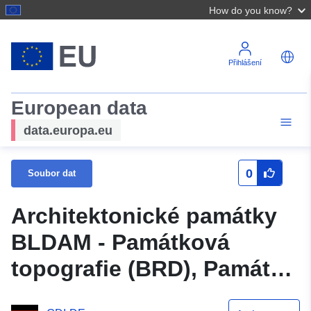
How do you know?
Přihlášení
European data
data.europa.eu
0
Soubor dat
Architektonické památky
BLDAM - Památková
topografie (BRD), Památky
v Braniborsku, Užitková