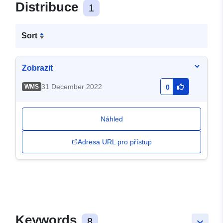
Distribuce
1
Sort
Zobrazit
31 December 2022
WMS
0
Náhled
Adresa URL pro přístup
Keywords
8
keyboard_arrow_down