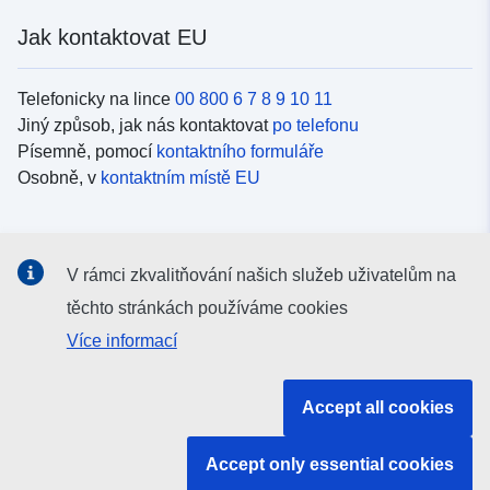
Jak kontaktovat EU
Telefonicky na lince
00 800 6 7 8 9 10 11
Jiný způsob, jak nás kontaktovat
po telefonu
Písemně, pomocí
kontaktního formuláře
Osobně, v
kontaktním místě EU
Sociální média
V rámci zkvalitňování našich služeb uživatelům na
Vyhledávání informačních kanálů EU v
sociálních médiích
těchto stránkách používáme cookies
Více informací
Orgány a instituce EU
Accept all cookies
Vyhledávání orgánů a institucí EU
Accept only essential cookies