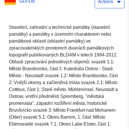
GDI-DE
služba (WMS)
Actions
Stavební, zahradní a technické památky (stavební
památky) a památky s územním charakterem nebo
památkové oblasti (oblastní památky) ve
zpracovatelských prostorech dvanácti památkových
topografií publikovaných BLDAM v letech 1994-2012.
Oblasti zpracování jednotlivých objemů: svazek 1.1:
Město Braniborsko, část 1: Katedrála Ostrov - Staré
Město - Neustadt svazek 1.2: Město Braniborsko, část
2: Vnější okresy a začleněná místa svazek 2.1: Město
Cottbus, část 1: Staré město, Mühleninsel, Neustadt a
Ostrow, vnitřní předměstí Spremberg, "městská
promenáda", západní rozšíření města, historické
Brunšvicko svazek 3: Město Frankfurt nad Mohanem
(Oder) svazek 5.1: Okres Barnim, 1. část: Město
Eberswalde svazek 7.1: Okres Labe-Elster, část 1: