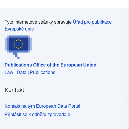
53.4782 ], [ 14.7701,
51.3209 ], [ 11.275, 51.3209
], [ 11.275, 53.4782 ] ]
Tyto internetové stránky spravuje
Úřad pro publikace
Typ:
Polygon
Evropské unie
Identifikátory:
https://registry.gdi-
de.org/id/de.bb.metadata/6957ef8c
432a-4a11-a34c-0fef100e2fb3
Publications Office of the European Union
uriRef:
http://data.europa.eu/88u/dataset/
Law | Data | Publications
432a-4a11-a34c-0fef100e2fb3
Časové pokrytí:
25 October 2010
Kontakt
 -
26 June 2013
Kontakt na tým European Data Portal
Přihlásit se k odběru zpravodaje