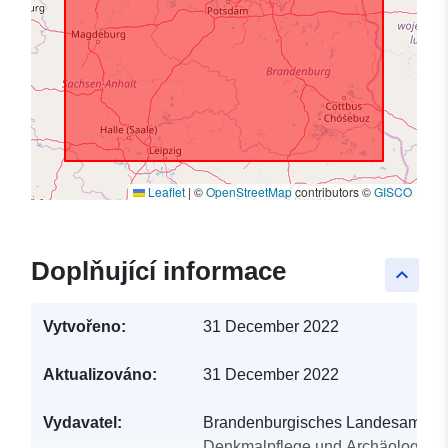
Leaflet
|
©
OpenStreetMap
contributors ©
GISCO
Doplňující informace
keyboard_arrow_up
Vytvořeno:
31 December 2022
Aktualizováno:
31 December 2022
Vydavatel:
Brandenburgisches Landesamt für
Denkmalpflege und Archäologisc