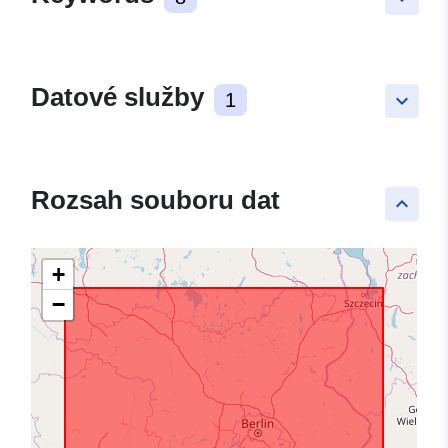
Datové služby
1
keyboard_arrow_down
Rozsah souboru dat
keyboard_arrow_up
+
−