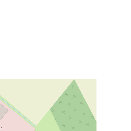
52.5520059 ], [ 8.5919113,
52.5520059 ], [ 8.5919113,
52.5526592 ] ]
Τύπος:
Polygon
 με:
Πόρος:
http://data.europa.eu/eli/reg/2009/97
6
http://data.europa.eu/88u/dataset/69
5f6708-5ead-42fe-98bd-
211b9c3174e9