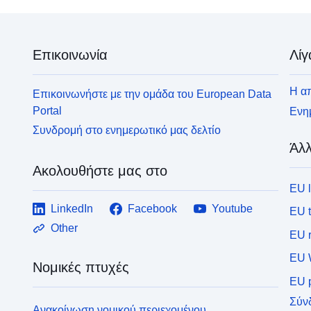
Επικοινωνία
Λίγ
Η απ
Επικοινωνήστε με την ομάδα του European Data
Portal
Ενημ
Συνδρομή στο ενημερωτικό μας δελτίο
Άλλ
Ακολουθήστε μας στο
EU 
LinkedIn
Facebook
Youtube
EU 
Other
EU r
EU 
Νομικές πτυχές
EU p
Σύν
Ανακοίνωση νομικού περιεχομένου