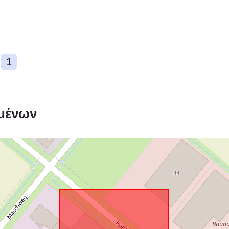
1
Συμμόρφωση
μένων
uriRef: