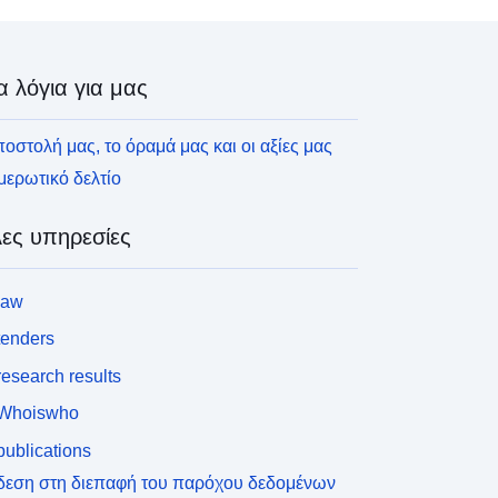
α λόγια για μας
οστολή μας, το όραμά μας και οι αξίες μας
ερωτικό δελτίο
ες υπηρεσίες
law
tenders
esearch results
Whoiswho
ublications
δεση στη διεπαφή του παρόχου δεδομένων