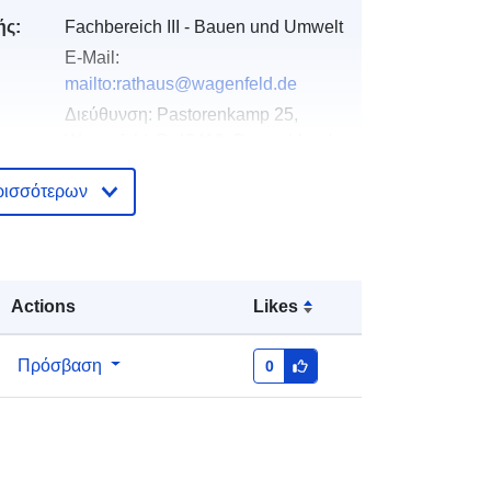
ής:
Fachbereich III - Bauen und Umwelt
E-Mail:
mailto:rathaus@wagenfeld.de
Διεύθυνση:
Pastorenkamp 25,
Wagenfeld, D-49419, Deutschland
Διεύθυνση URL:
ρισσότερων
https://www.wagenfeld.de/portal/start
seite.html
Προστίθεται στο data.europa.eu:
21
Actions
Likes
February 2026
Επικαιροποιήθηκε στα data.europa.eu:
03 August 2026
Πρόσβαση
0
Συντεταγμένες:
[ [ 8.5919113,
52.5526592 ], [ 8.5930532,
52.5526592 ], [ 8.5930532,