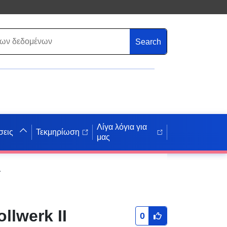
Search
Λίγα λόγια για
σεις
Τεκμηρίωση
μας
 δήμου Wagenfeld
lwerk II
0