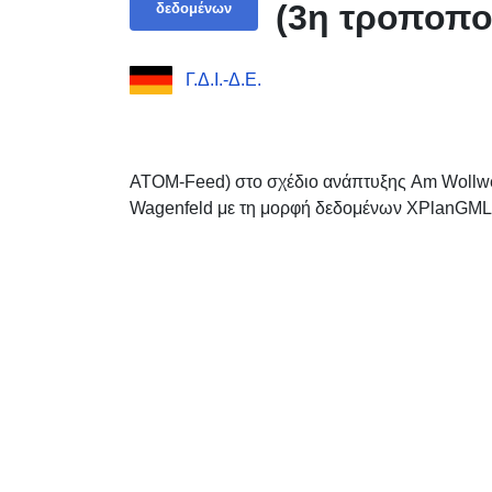
(3η τροποπο
δεδομένων
Γ.Δ.Ι.-Δ.Ε.
ATOM-Feed) στο σχέδιο ανάπτυξης Am Wollwer
Wagenfeld με τη μορφή δεδομένων XPlanGML 