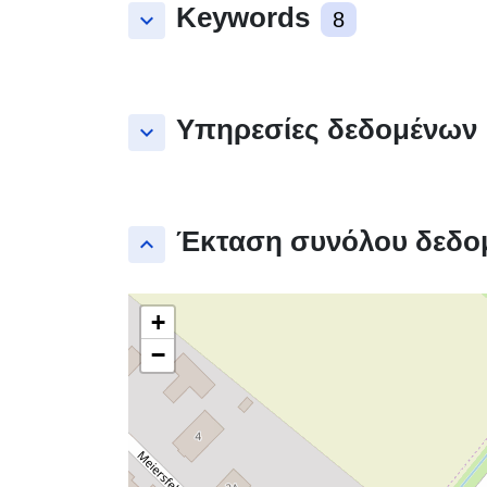
Keywords
keyboard_arrow_down
8
Υπηρεσίες δεδομένων
keyboard_arrow_down
Έκταση συνόλου δεδο
keyboard_arrow_up
+
−