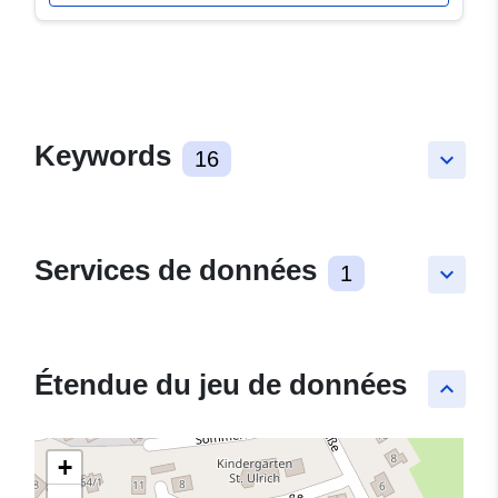
Keywords
16
keyboard_arrow_down
Services de données
1
keyboard_arrow_down
Étendue du jeu de données
keyboard_arrow_up
+