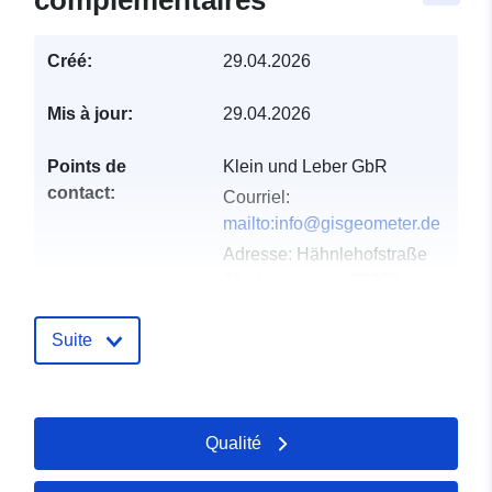
complémentaires
Créé:
29.04.2026
Mis à jour:
29.04.2026
Points de
Klein und Leber GbR
contact:
Courriel:
mailto:info@gisgeometer.de
Adresse:
Hähnlehofstraße
33, Weingarten, 88250,
Deutschland
URL:
Suite
https://www.gisgeometer.de/
Compte rendu du
Ajoutée à data.europa.eu:
16
Qualité
catalogue:
May 2026
Mise à jour sur data.europa.eu: