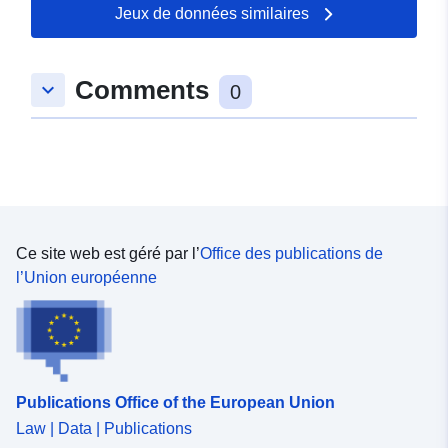
03 August 2026
Jeux de données similaires
spatial:
Coordonnées:
[ [ 9.6451477,
Comments
keyboard_arrow_down
47.8273609 ], [ 9.6476911,
0
47.8273609 ], [ 9.6476911,
47.8263377 ], [ 9.6451477,
47.8263377 ], [ 9.6451477,
47.8273609 ] ]
Type:
Polygon
Ce site web est géré par l’
Office des publications de
Correspond à:
Ressource:
l’Union européenne
http://data.europa.eu/eli/reg/2009/
uriRef:
http://data.europa.eu/88u/dataset/
be4a-491b-8c33-aab81f9f8c55
Publications Office of the European Union
Law | Data | Publications