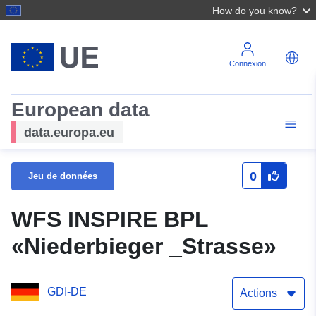
How do you know?
Connexion
European data
data.europa.eu
0
Jeu de données
WFS INSPIRE BPL
«Niederbieger _Strasse»
GDI-DE
Actions