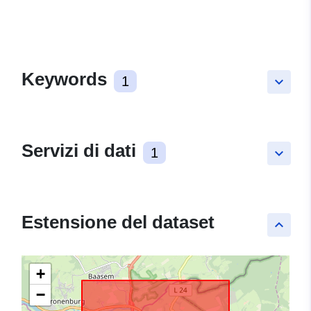
Keywords
1
keyboard_arrow_down
Servizi di dati
1
keyboard_arrow_down
Estensione del dataset
keyboard_arrow_up
+
−