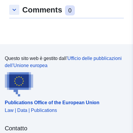
Comments
keyboard_arrow_down
uriRef:
http://data.europa.eu/88u/dataset
0
78ca-07c2-39b4-e2eba3494e84
Questo sito web è gestito dall'
Ufficio delle pubblicazioni
dell'Unione europea
Publications Office of the European Union
Law | Data | Publications
Contatto