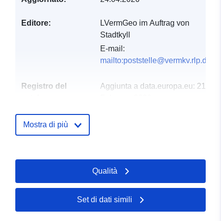
Editore:
LVermGeo im Auftrag von
Stadtkyll
E-mail:
mailto:poststelle@vermkv.rlp.de
Registro del
Aggiunta a data.europa.eu:
21
catalogo:
February 2026
Aggiornato su data.europa.eu:
03 August 2026
Mostra di più
Spaziale:
Coordinate:
[ [ 6.4856,
50.3705 ], [ 6.55846,
Qualità
50.3705 ], [ 6.55846,
50.2985 ], [ 6.4856, 50.2985
], [ 6.4856, 50.3705 ] ]
Set di dati simili
Tipo:
Polygon