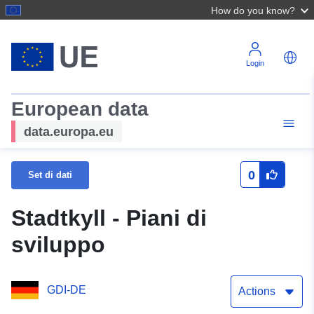
How do you know?
Login
European data
data.europa.eu
0
Set di dati
Stadtkyll - Piani di
sviluppo
GDI-DE
Actions