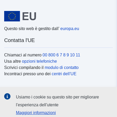
Questo sito web è gestito dall'
europa.eu
Contatta l’UE
Chiamaci al numero
00 800 6 7 8 9 10 11
Usa altre
opzioni telefoniche
Scrivici compilando il
modulo di contatto
Incontraci presso uno dei
centri dell'UE
Social media
Usiamo i cookie su questo sito per migliorare
Cerca i
canali social
l'esperienza dell'utente
Maggiori informazioni