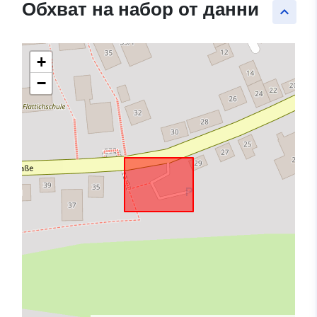
Обхват на набор от данни
keyboard_arrow_up
+
−