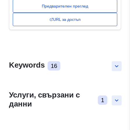
Предварителен преглед
URL за достъп
Keywords
16
keyboard_arrow_down
Услуги, свързани с
1
keyboard_arrow_down
данни