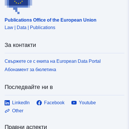
uriRef:
http://data.europa.eu/88u/dataset
7aa5-42f0-bfc3-8aac30c1bd90
Publications Office of the European Union
Law | Data | Publications
За контакти
Свържете се с екипа на European Data Portal
Абонамент за бюлетина
Последвайте ни в
LinkedIn
Facebook
Youtube
Other
Правни аспекти