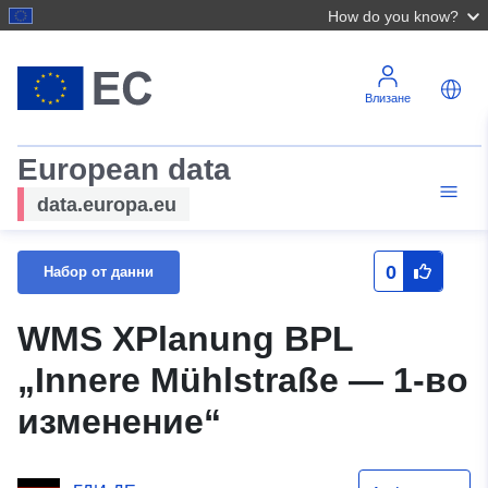
How do you know?
Влизане
European data
data.europa.eu
0
Набор от данни
WMS XPlanung BPL
„Innere Mühlstraße — 1-во
изменение“