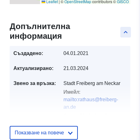
Leaflet
|
©
OpenStreetMap
contributors ©
GISCO
Допълнителна
keyboard_arrow_up
информация
Създадено:
04.01.2021
Актуализирано:
21.03.2024
Звено за връзка:
Stadt Freiberg am Neckar
Имейл:
mailto:rathaus@freiberg-
an.de
Адрес:
Marktplatz 2,
Freiberg am Neckar, 71691,
Deutschland
Показване на повече
URL адрес: