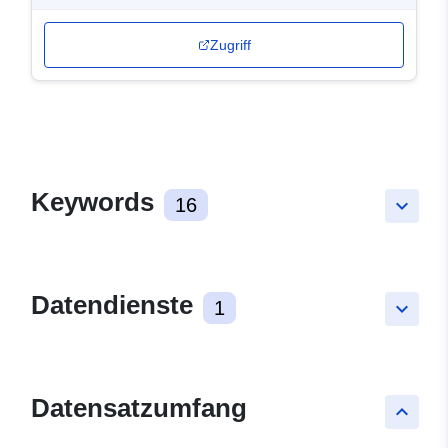
Zugriff
Keywords
16
keyboard_arrow_down
Datendienste
1
keyboard_arrow_down
Datensatzumfang
keyboard_arrow_up