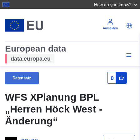
How do you know?
Anmelden
European data
data.europa.eu
0
Datensatz
WFS XPlanung BPL
„Herren Höck West -
Änderung“