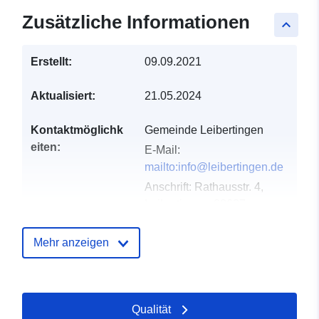
Zusätzliche Informationen
keyboard_arrow_up
Erstellt:
09.09.2021
Aktualisiert:
21.05.2024
Kontaktmöglichk
Gemeinde Leibertingen
eiten:
E-Mail:
mailto:info@leibertingen.de
Anschrift:
Rathausstr. 4,
Leibertingen, 88637,
Deutschland
URL:
Mehr anzeigen
http://www.leibertingen.de
Verzeichnis der
Zu data.europa.eu hinzugefügt:
Qualität
Kataloge:
21 February 2026