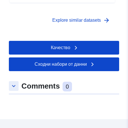
arrow_forward
Explore similar datasets
Качество
Сходни набори от данни
Comments
keyboard_arrow_down
0