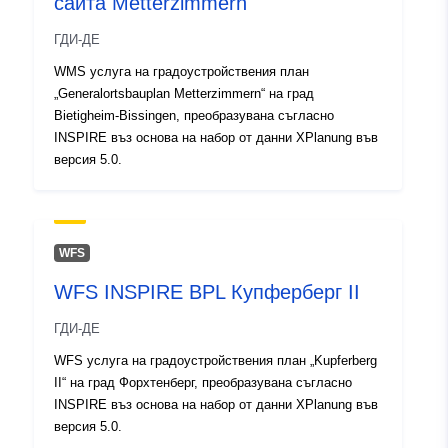
сайта Metterzimmern
ГДИ-ДЕ
WMS услуга на градоустройствения план
„Generalortsbauplan Metterzimmern“ на град
Bietigheim-Bissingen, преобразувана съгласно
INSPIRE въз основа на набор от данни XPlanung във
версия 5.0.
WFS
WFS INSPIRE BPL Купферберг II
ГДИ-ДЕ
WFS услуга на градоустройствения план „Kupferberg
II“ на град Форхтенберг, преобразувана съгласно
INSPIRE въз основа на набор от данни XPlanung във
версия 5.0.