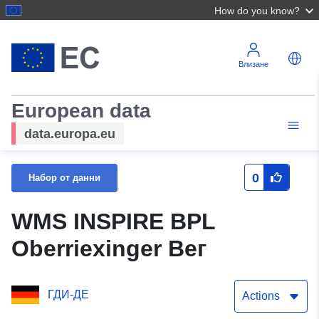
How do you know?
Влизане
European data
data.europa.eu
0
Набор от данни
WMS INSPIRE BPL
Oberriexinger Вег
ГДИ-ДЕ
Actions