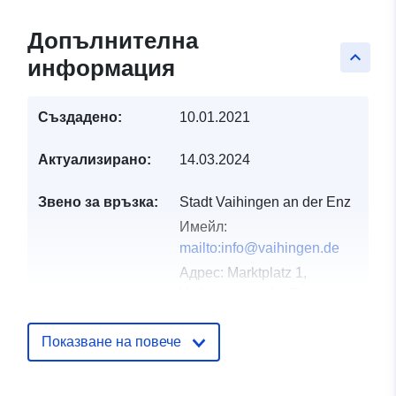
Допълнителна
keyboard_arrow_up
информация
Създадено:
10.01.2021
Актуализирано:
14.03.2024
Звено за връзка:
Stadt Vaihingen an der Enz
Имейл:
mailto:info@vaihingen.de
Адрес:
Marktplatz 1,
Vaihingen an der Enz,
71665, Deutschland
URL адрес:
Показване на повече
http://www.vaihingen.de