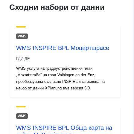
Каталожен
Добавено към data.europa.eu:
19
Сходни набори от данни
запис:
January 2026
Актуализирана на data.europa.eu
03 August 2026
WMS
Пространствени
Координати:
[ [ 8.9733638,
WMS INSPIRE BPL Моцартщрасе
:
48.9524113 ], [ 8.9757031,
48.9524113 ], [ 8.9757031,
ГДИ-ДЕ
48.9504907 ], [ 8.9733638,
WMS услуга на градоустройствения план
48.9504907 ], [ 8.9733638,
„Mozartstraße“ на град Vaihingen an der Enz,
48.9524113 ] ]
преобразувана съгласно INSPIRE въз основа на
Тип:
Polygon
набор от данни XPlanung във версия 5.0.
Съответства на:
Ресурси:
http://data.europa.eu/eli/reg/2009/
WMS
uriRef:
http://data.europa.eu/88u/dataset
WMS INSPIRE BPL Обща карта на
e873-4dd0-9143-5b732cb67ab0