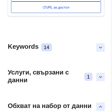
URL за достъп
Keywords
14
keyboard_arrow_down
Услуги, свързани с
1
keyboard_arrow_down
данни
Обхват на набор от данни
keyboard_arrow_up