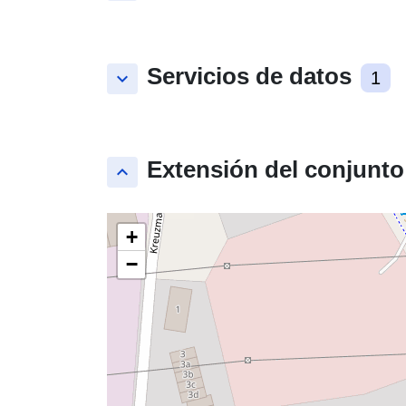
Servicios de datos
keyboard_arrow_down
1
Extensión del conjunto
keyboard_arrow_up
+
−