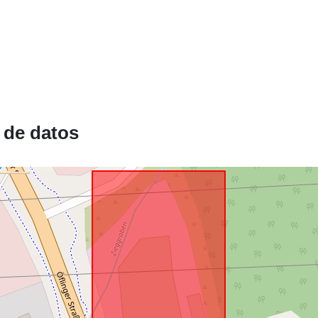
Conforme a:
uriRef:
 de datos