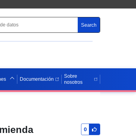
Search
Sobre
nes
Documentación
nosotros
nmienda
0