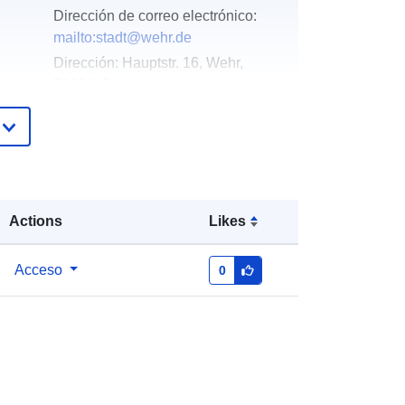
Dirección de correo electrónico:
mailto:stadt@wehr.de
Dirección:
Hauptstr. 16, Wehr,
79664, Deutschland
URL:
http://www.wehr.de
Añadido a data.europa.eu:
24
January 2026
Actualizado en data.europa.eu:
03
Actions
Likes
August 2026
Acceso
0
Coordenadas:
[ [ 7.9148543,
47.6061674 ], [ 7.9158602,
47.6061674 ], [ 7.9158602,
47.60476 ], [ 7.9148543, 47.60476 ],
[ 7.9148543, 47.6061674 ] ]
Tipo:
Polygon