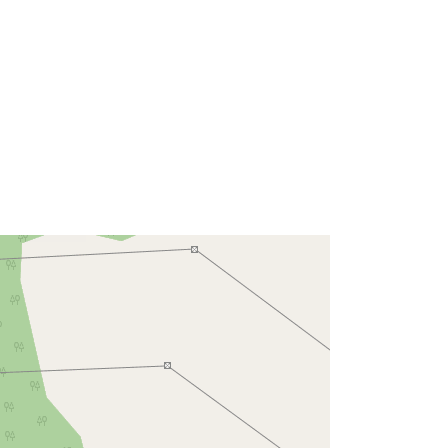
Recurso:
http://data.europa.eu/eli/reg/2009/97
6
http://data.europa.eu/88u/dataset/69
7e3bdf-ba51-4df8-8a51-
7a79b459ea97