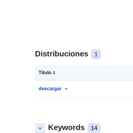
Distribuciones
1
Título
descargar
Keywords
keyboard_arrow_down
14