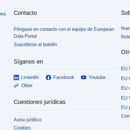
Contacto
Sob
pea
Nues
Póngase en contacto con el equipo de European
Data Portal
Bole
Suscribirse al boletín
Otr
Síganos en
EU 
LinkedIn
Facebook
Youtube
EU 
Other
EU r
EU 
Cuestiones jurídicas
EU p
Cone
Aviso jurídico
Cookies