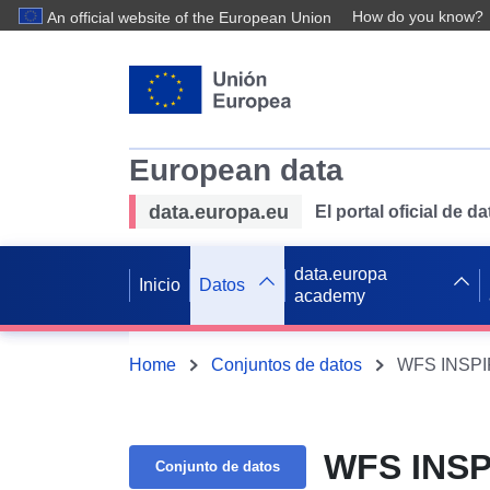
How do you know?
An official website of the European Union
European data
data.europa.eu
El portal oficial de 
data.europa
Inicio
Datos
academy
Home
Conjuntos de datos
WFS INSPI
WFS INSP
Conjunto de datos