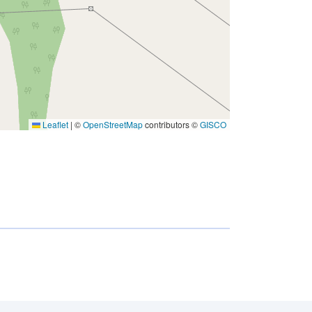
Leaflet
|
©
OpenStreetMap
contributors ©
GISCO