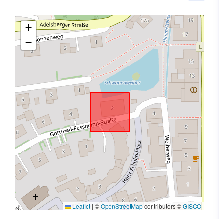
+
−
Leaflet
|
©
OpenStreetMap
contributors ©
GISCO