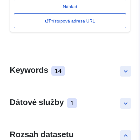
Náhľad
Prístupová adresa URL
Keywords
14
keyboard_arrow_down
Dátové služby
1
keyboard_arrow_down
Rozsah datasetu
keyboard_arrow_up