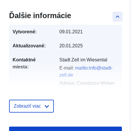
Ďalšie informácie
keyboard_arrow_up
Vytvorené:
09.01.2021
Aktualizované:
20.01.2025
Kontaktné
Stadt Zell im Wiesental
miesta:
E-mail:
mailto:info@stadt-
zell.de
Adresa:
Constanze-Weber-
Gasse 4, Zell im Wiesental,
79669, Deutschland
Adresa URL:
Zobraziť viac
http://www.zell-im-
wiesental.de