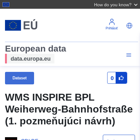
How do you know?
Prihlásiť
European data
data.europa.eu
0
Dataset
WMS INSPIRE BPL
Weiherweg-Bahnhofstraße
(1. pozmeňujúci návrh)