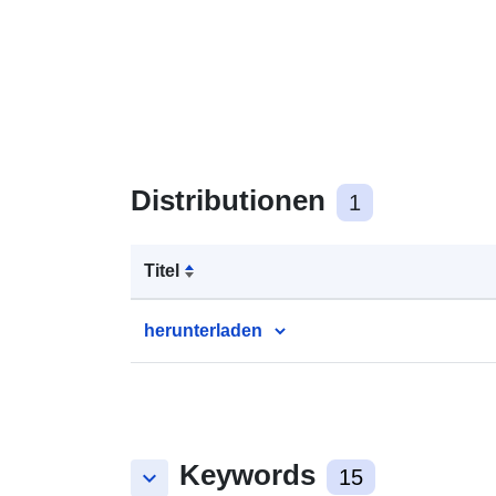
Distributionen
1
Titel
herunterladen
Keywords
keyboard_arrow_down
15