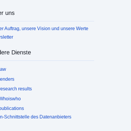
r uns
r Auftrag, unsere Vision und unsere Werte
letter
ere Dienste
law
tenders
esearch results
Whoiswho
ublications
n-Schnittstelle des Datenanbieters