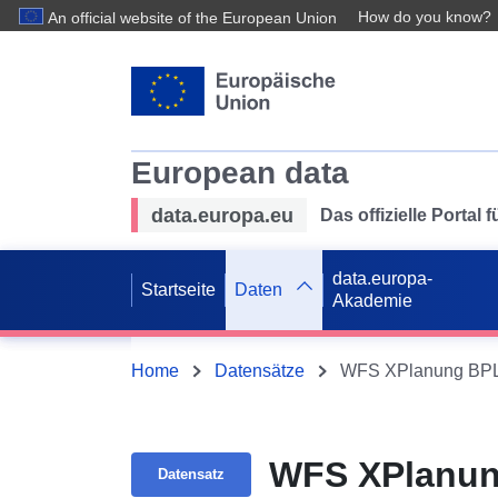
How do you know?
An official website of the European Union
European data
data.europa.eu
Das offizielle Portal
data.europa-
Startseite
Daten
Akademie
Home
Datensätze
WFS XPlanung BPL
WFS XPlanun
Datensatz