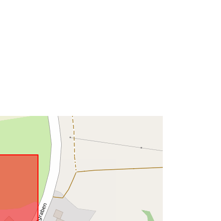
Typ:
Polygon
http://data.europa.eu/88u/dataset/69
8f7548-e66b-4e14-afdf-
f70db132567e