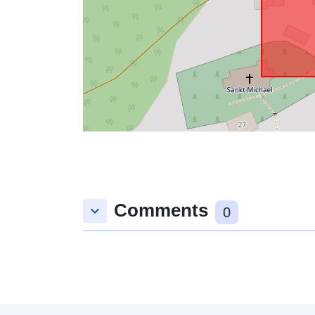
Comments
keyboard_arrow_down
0