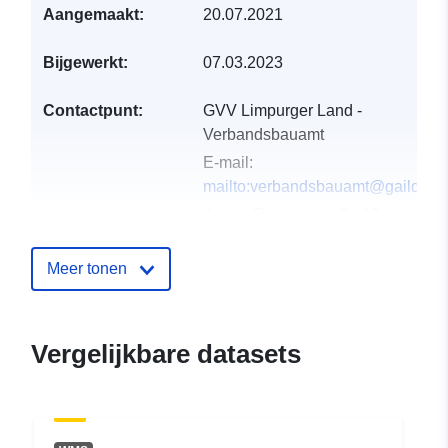
Aangemaakt:
20.07.2021
Bijgewerkt:
07.03.2023
Contactpunt:
GVV Limpurger Land -
Verbandsbauamt
E-mail:
mailto:verbandsbauamt@gaildorf.
Adres:
Rathausstraße 13,
Fichtenberg, 74427, Deutschland
URL:
http://www.fichtenberg.de
Meer tonen
Catalogusregister
Toegevoegd aan data.europa.eu:
:
01 October 2022
Vergelijkbare datasets
Bijgewerkt op data.europa.eu:
03
August 2026
Ruimtelijk:
Coördinaten:
[ [ 9.6981083,