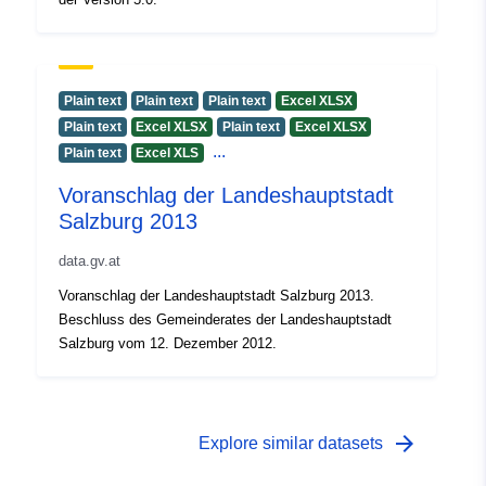
Plain text
Plain text
Plain text
Excel XLSX
Plain text
Excel XLSX
Plain text
Excel XLSX
...
Plain text
Excel XLS
Voranschlag der Landeshauptstadt
Salzburg 2013
data.gv.at
Voranschlag der Landeshauptstadt Salzburg 2013.
Beschluss des Gemeinderates der Landeshauptstadt
Salzburg vom 12. Dezember 2012.
arrow_forward
Explore similar datasets