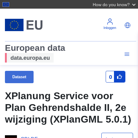
How do you know?
Inloggen
European data
data.europa.eu
0
Dataset
XPlanung Service voor
Plan Gehrendshalde II, 2e
wijziging (XPlanGML 5.0.1)