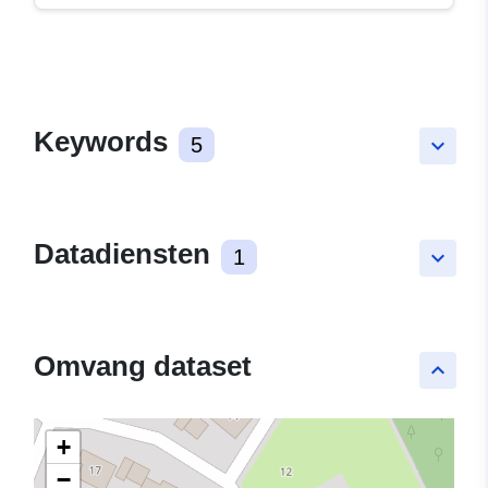
Keywords
5
keyboard_arrow_down
Datadiensten
1
keyboard_arrow_down
Omvang dataset
keyboard_arrow_up
+
−