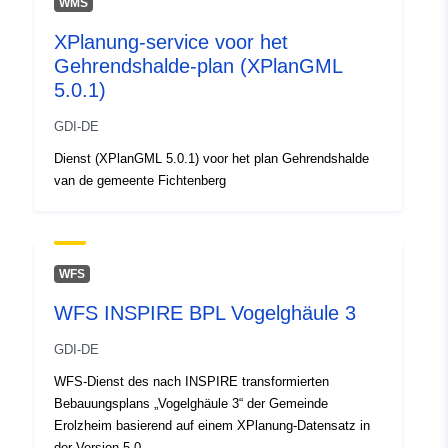
WMS
48.9906942 ], [ 9.6992077,
XPlanung-service voor het
48.9906942 ], [ 9.6992077,
Gehrendshalde-plan (XPlanGML
48.9898073 ], [ 9.6981083,
5.0.1)
48.9898073 ], [ 9.6981083,
48.9906942 ] ]
GDI-DE
Soort:
Polygon
Dienst (XPlanGML 5.0.1) voor het plan Gehrendshalde
van de gemeente Fichtenberg
uriRef:
http://data.europa.eu/88u/dataset/
1530-46dc-9986-a63435b7a2a2
WFS
WFS INSPIRE BPL Vogelghäule 3
GDI-DE
WFS-Dienst des nach INSPIRE transformierten
Bebauungsplans „Vogelghäule 3“ der Gemeinde
Erolzheim basierend auf einem XPlanung-Datensatz in
der Version 5.0.