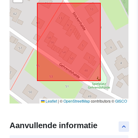
Leaflet
|
©
OpenStreetMap
contributors ©
GISCO
Aanvullende informatie
keyboard_arrow_up