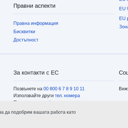
Правни аспекти
EU 
EU p
Правна информация
Зон
Бисквитки
Достъпност
За контакти с ЕС
Со
Позвънете на
00 800 6 7 8 9 10 11
Виж
Използвайте други
тел. номера
Пишете ни чрез
формуляра за контакти
Посетете ни в
центровете на ЕС
Инс
 за да подобрим вашата работа като
ърс