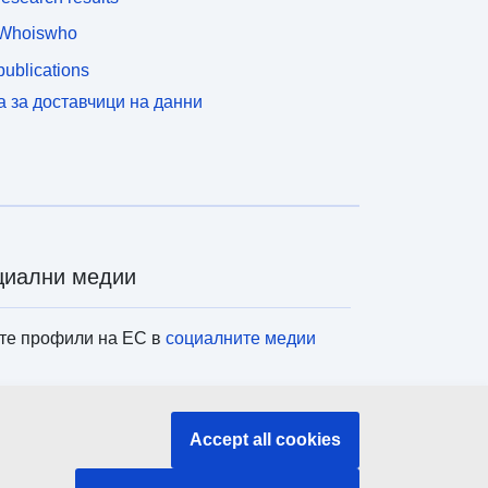
Whoiswho
ublications
а за доставчици на данни
циални медии
те профили на ЕС в
социалните медии
титуции и органи на ЕС
Accept all cookies
ене на всички институции и органи на ЕС