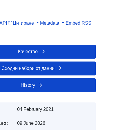
API
Цитиране
Metadata
Embed
RSS
Качество
Сходни набори от данни
History
04 February 2021
но:
09 June 2026