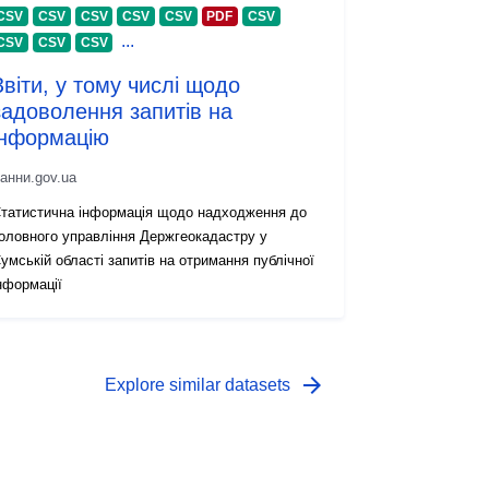
CSV
CSV
CSV
CSV
CSV
PDF
CSV
...
CSV
CSV
CSV
Звіти, у тому числі щодо
задоволення запитів на
інформацію
анни.gov.ua
татистична інформація щодо надходження до
оловного управління Держгеокадастру у
умській області запитів на отримання публічної
нформації
arrow_forward
Explore similar datasets