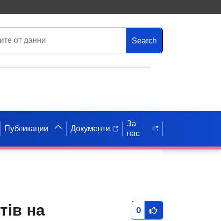
Search
За
Публикации
Документи
нас
тів на
0