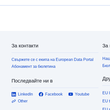
За контакти
За 
Наш
Свържете се с екипа на European Data Portal
Бюл
Абонамент за бюлетина
Дру
Последвайте ни в
EU 
LinkedIn
Facebook
Youtube
EU 
Other
EU r