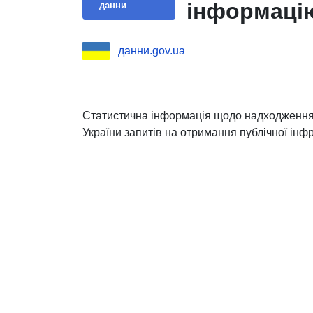
інформаці
данни
данни.gov.ua
Статистична інформація щодо надходження 
України запитів на отримання публічної інфр