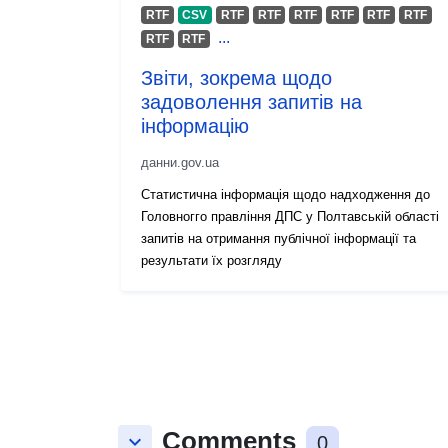
RTF
CSV
RTF
RTF
RTF
RTF
RTF
RTF
...
RTF
RTF
Звіти, зокрема щодо
задоволення запитів на
інформацію
данни.gov.ua
Статистична інформація щодо надходження до
Головногго правління ДПС у Полтавській області
запитів на отримання публічної інформації та
результати їх розгляду
Comments
keyboard_arrow_down
0