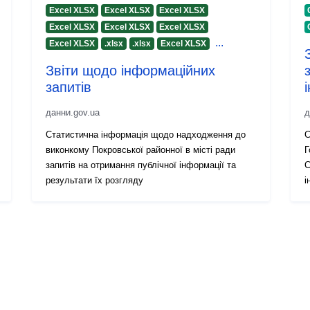
Excel XLSX
Excel XLSX
Excel XLSX
Excel XLSX
Excel XLSX
Excel XLSX
...
Excel XLSX
.xlsx
.xlsx
Excel XLSX
Звіти щодо інформаційних
запитів
данни.gov.ua
д
Статистична інформація щодо надходження до
С
виконкому Покровської районної в місті ради
Г
запитів на отримання публічної інформації та
С
результати їх розгляду
і