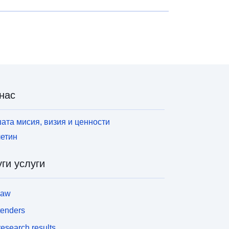
нас
ата мисия, визия и ценности
етин
ги услуги
law
tenders
esearch results