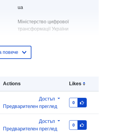
ua
Міністерство цифрової
трансформації України
ъзка:
Лошак Юлія Леонідівна
а повече
Имейл:
mailto:loshak@e.gov.ua
Добавено към data.europa.eu:
28
July 2026
Actions
Likes
Актуализирана на data.europa.eu:
29 July 2026
Достъп
0
Предварителен преглед
тор
69b9acd0-e6a7-434b-9a25-
64106c02cf8b
Достъп
0
http://data.europa.eu/88u/dataset/69
Предварителен преглед