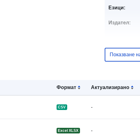
Езици:
Издател:
Звено за вр
Показване н
Каталожен
запис:
Формат
Актуализирано
-
CSV
Идентифика
и:
-
Excel XLSX
uriRef: