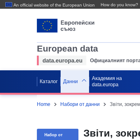
How do you know?
An official website of the European Union
European data
data.europa.eu
Официалният порта
Академия на
Каталог
Данни
data.europa
Home
Набори от данни
Звіти, зокре
Звіти, зок
Набор от