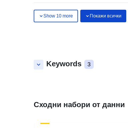
Show 10 more
Покажи всички
Keywords
keyboard_arrow_down
3
Сходни набори от данни