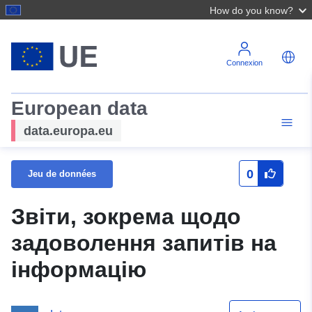
How do you know?
Connexion
European data
data.europa.eu
0
Jeu de données
Звіти, зокрема щодо
задоволення запитів на
інформацію