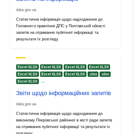
e6a7-434b-9a25-64106c02cf8b
data.gov.ua
Статистична інформація щодо надходження до
Infos sur la
1.0
Головногго правління ДПС у Полтавській області
version:
запитів на отримання публічної інформації та
результати їх розгляду
Excel XLSX
Excel XLSX
Excel XLSX
Excel XLSX
Excel XLSX
Excel XLSX
Excel XLSX
.xlsx
.xlsx
...
Excel XLSX
Звіти щодо інформаційних запитів
data.gov.ua
Статистична інформація щодо надходження до
виконкому Покровської районної в місті ради запитів
на отримання публічної інформації та результати їх
розгляду