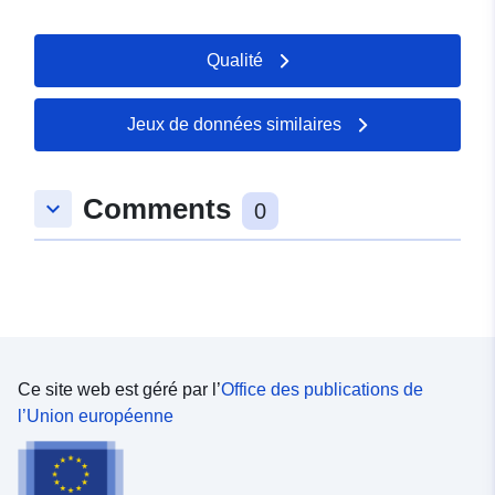
Qualité
Jeux de données similaires
Comments
keyboard_arrow_down
0
Ce site web est géré par l’
Office des publications de
l’Union européenne