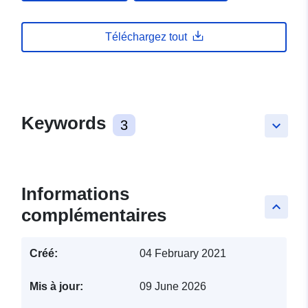
Téléchargez tout
Keywords
3
keyboard_arrow_down
Informations
keyboard_arrow_up
complémentaires
Créé:
04 February 2021
Mis à jour:
09 June 2026