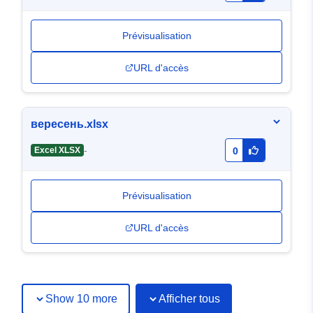
Prévisualisation
URL d'accès
вересень.xlsx
-
Excel XLSX
0
Prévisualisation
URL d'accès
Show 10 more
Afficher tous