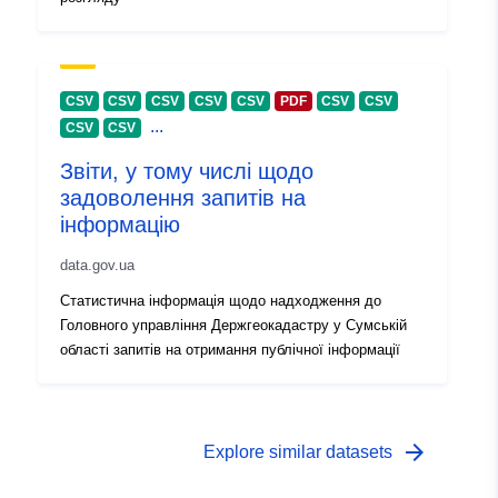
CSV
CSV
CSV
CSV
CSV
PDF
CSV
CSV
...
CSV
CSV
Звіти, у тому числі щодо
задоволення запитів на
інформацію
data.gov.ua
Статистична інформація щодо надходження до
Головного управління Держгеокадастру у Сумській
області запитів на отримання публічної інформації
arrow_forward
Explore similar datasets