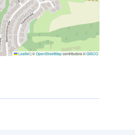
Leaflet
|
©
OpenStreetMap
contributors ©
GISCO