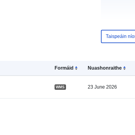
Taispeáin ní
Taifead Catal
Formáid
Nuashonraithe
Spásúil:
23 June 2026
WMS