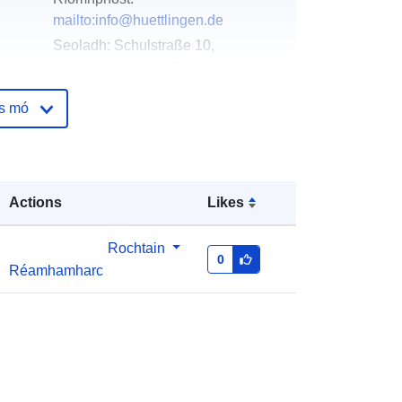
mailto:info@huettlingen.de
Seoladh:
Schulstraße 10,
Hüttlingen, 73460, Deutschland
URL:
http://www.huettlingen.de
os mó
óige:
Curtha le data.europa.eu:
21
February 2026
Nuashonraithe ar data.europa.eu:
Actions
Likes
03 August 2026
Rochtain
Comhordanáidí:
[ [ 10.0950181,
0
Réamhamharc
48.8902302 ], [ 10.097086,
48.8902302 ], [ 10.097086,
48.8873171 ], [ 10.0950181,
48.8873171 ], [ 10.0950181,
48.8902302 ] ]
Clóscríobh:
Polygon