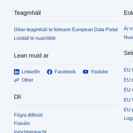
Teagmháil
Eol
Ár m
Déan teagmháil le foireann European Data Portal
Nuac
Liostáil le nuachtlitir
Sei
Lean muid ar
EU 
LinkedIn
Facebook
Youtube
EU 
Other
EU r
Dlí
EU 
EU p
Fógra dlíthiúil
Logá
Fianáin
Inrochtaineacht