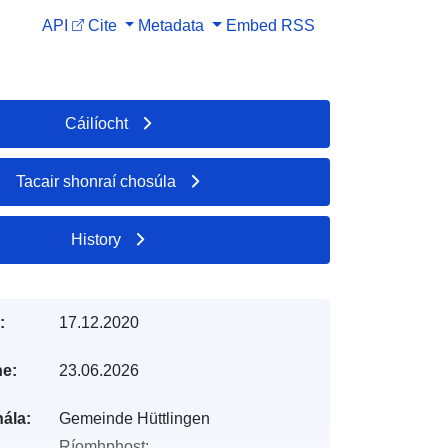
API
Cite
Metadata
Embed
RSS
Cáilíocht
Tacair shonraí chosúla
History
:
17.12.2020
e:
23.06.2026
ála:
Gemeinde Hüttlingen
Ríomhphost: