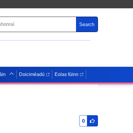
Search
áin
Doiciméadú
Eolas fúinn
0