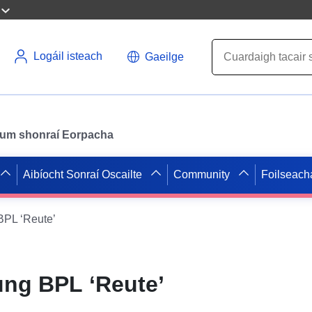
Logáil isteach
Gaeilge
il um shonraí Eorpacha
Aibíocht Sonraí Oscailte
Community
Foilseach
PL ‘Reute’
ng BPL ‘Reute’