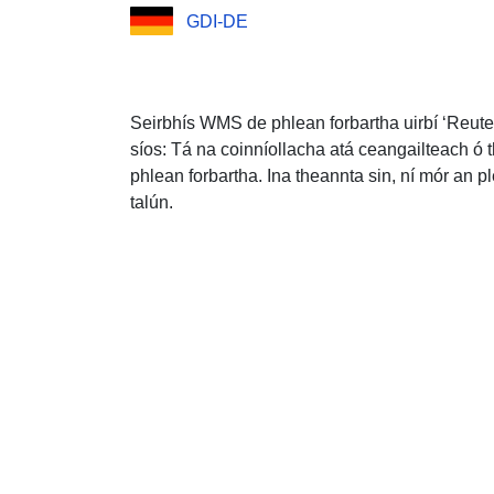
GDI-DE
Seirbhís WMS de phlean forbartha uirbí ‘Reute
síos: Tá na coinníollacha atá ceangailteach ó t
phlean forbartha. Ina theannta sin, ní mór an p
talún.