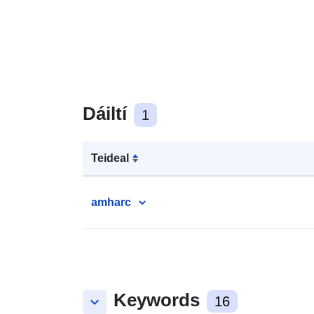
Dáiltí
1
Teideal
amharc
Keywords
keyboard_arrow_down
16