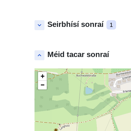
Seirbhísí sonraí
keyboard_arrow_down
1
Méid tacar sonraí
keyboard_arrow_up
+
−