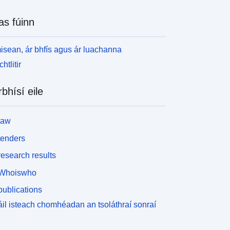
as fúinn
isean, ár bhfís agus ár luachanna
htlitir
rbhísí eile
law
tenders
esearch results
Whoiswho
ublications
il isteach chomhéadan an tsoláthraí sonraí