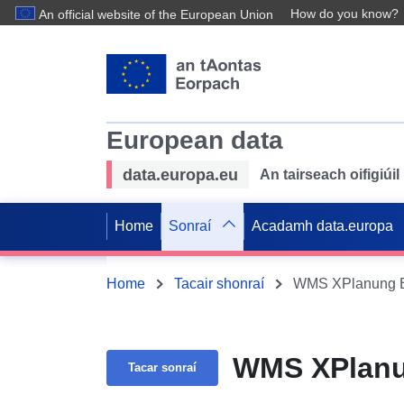
How do you know?
An official website of the European Union
European data
data.europa.eu
An tairseach oifigiú
Home
Sonraí
Acadamh data.europa
Home
Tacair shonraí
WMS XPlanung B
WMS XPlanu
Tacar sonraí