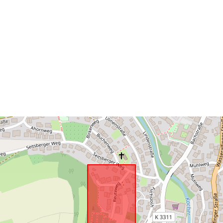
Tá sé de réir:
uriRef: