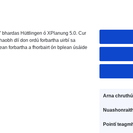
’ bhardas Hüttlingen ó XPlanung 5.0. Cur
haobh dlí don ordú forbartha uirbí sa
lean forbartha a fhorbairt ón bplean úsáide
Arna chruthú
Nuashonraith
Pointí teagmh