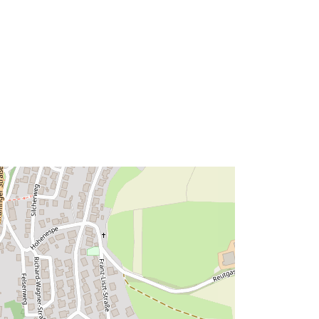
Acmhainn:
http://data.europa.eu/eli/reg/2009/97
6
http://data.europa.eu/88u/dataset/69
be8223-baea-4b85-b4ec-
35e17512c4f6