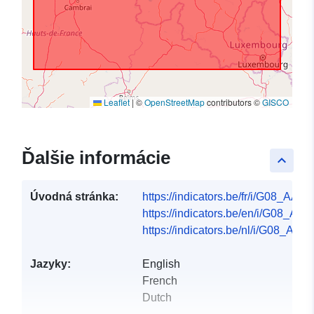
Leaflet
|
©
OpenStreetMap
contributors ©
GISCO
Ďalšie informácie
keyboard_arrow_up
Úvodná stránka:
https://indicators.be/fr/i/G08_AAW/f
https://indicators.be/en/i/G08_AA
https://indicators.be/nl/i/G08_AAW/
Jazyky:
English
French
Dutch