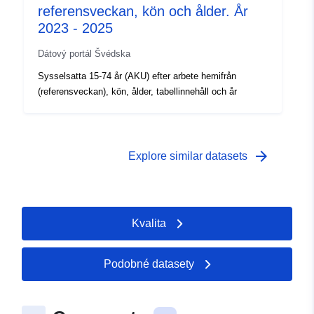
referensveckan, kön och ålder. År
2023 - 2025
Dátový portál Švédska
Sysselsatta 15-74 år (AKU) efter arbete hemifrån
(referensveckan), kön, ålder, tabellinnehåll och år
arrow_forward
Explore similar datasets
Kvalita
Podobné datasety