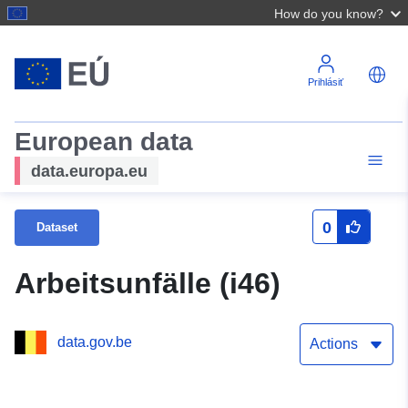
How do you know?
Prihlásiť
European data
data.europa.eu
0
Dataset
Arbeitsunfälle (i46)
data.gov.be
Actions