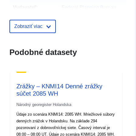
Vydavateľ:
Federal Planning Bureau
Domovská stránka:
https://www.plan.be
Zobraziť viac
Kontaktné
Federal Planning Bureau
miesta:
E-mail:
Podobné datasety
mailto:indicators@plan.be
Katalógový
Pridané k údajom.europa.eu:
28 J
záznam:
Aktualizované na základe údajov.
Zrážky – KNMI14 Denné zrážky
29 July 2026
súčet 2085 WH
Zemepisné
Súradnice:
[ [ 2.54, 51.51 ], [
Národný georegister Holandska
pokrytie:
6.41, 51.51 ], [ 6.41, 49.49 ], [
Údaje zo scenára KNMI14: 2085 WH. Mriežkové súbory
2.54, 49.49 ], [ 2.54, 51.51 ] ]
denných zrážok v Holandsku. Na základe 294
Typ:
Polygon
pozorovaní z dobrovoľníckej siete. Časový interval je
08:00 – 08:00 UT. Údaje zo scenára KNMI14: 2085 WH.