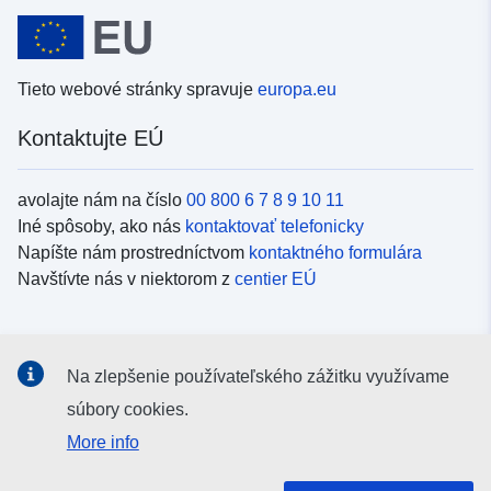
Tieto webové stránky spravuje
europa.eu
Kontaktujte EÚ
avolajte nám na číslo
00 800 6 7 8 9 10 11
Iné spôsoby, ako nás
kontaktovať telefonicky
Napíšte nám prostredníctvom
kontaktného formulára
Navštívte nás v niektorom z
centier EÚ
Sociálne médiá
Na zlepšenie používateľského zážitku využívame
Kanály EÚ na
sociálnych médiách
súbory cookies.
More info
Inštitúcie a orgány EÚ