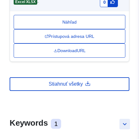
-
Excel XLSX
0
Náhľad
Prístupová adresa URL
DownloadURL
Stiahnuť všetky
Keywords
1
keyboard_arrow_down