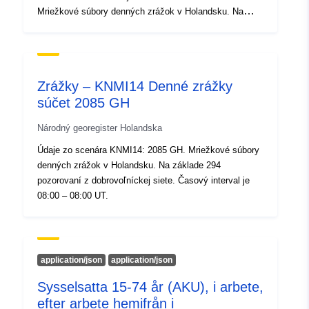
Identifikátory:
69ddddced9c2e5d11d6fdd98a36
Mriežkové súbory denných zrážok v Holandsku. Na
základe 294 pozorovaní z dobrovoľníckej siete. Časový
interval je 08:00 – 08:00 UT.
uriRef:
http://data.europa.eu/88u/data
Prístupové práva:
public
Zrážky – KNMI14 Denné zrážky
súčet 2085 GH
Národný georegister Holandska
Údaje zo scenára KNMI14: 2085 GH. Mriežkové súbory
denných zrážok v Holandsku. Na základe 294
pozorovaní z dobrovoľníckej siete. Časový interval je
08:00 – 08:00 UT.
application/json
application/json
Sysselsatta 15-74 år (AKU), i arbete,
efter arbete hemifrån i