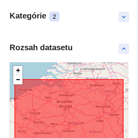
Kategórie
2
keyboard_arrow_down
Rozsah datasetu
keyboard_arrow_up
+
−