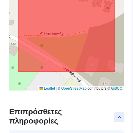
Leaflet
|
©
OpenStreetMap
contributors ©
GISCO
Επιπρόσθετες
keyboard_arrow_up
πληροφορίες