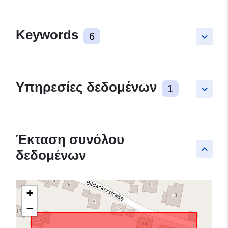
Keywords
6
keyboard_arrow_down
Υπηρεσίες δεδομένων
1
keyboard_arrow_down
Έκταση συνόλου
keyboard_arrow_up
δεδομένων
+
−