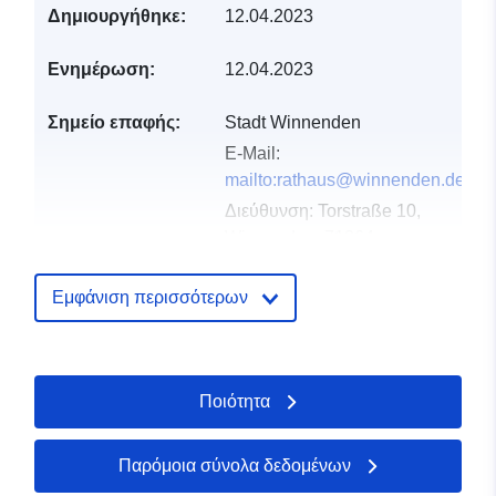
Δημιουργήθηκε:
12.04.2023
Ενημέρωση:
12.04.2023
Σημείο επαφής:
Stadt Winnenden
E-Mail:
mailto:rathaus@winnenden.de
Διεύθυνση:
Torstraße 10,
Winnenden, 71364,
Deutschland
Διεύθυνση URL:
Εμφάνιση περισσότερων
http://www.winnenden.de
Αρχείο
Προστίθεται στο data.europa.eu:
2
Ποιότητα
καταλόγου:
February 2026
Επικαιροποιήθηκε στα data.europa
03 August 2026
Παρόμοια σύνολα δεδομένων