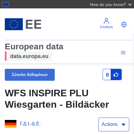
How do you know?
Σύνδεση
European data
data.europa.eu
0
Σύνολο δεδομένων
WFS INSPIRE PLU
Wiesgarten - Bildäcker
Γ.Δ.Ι.-Δ.Ε.
Actions