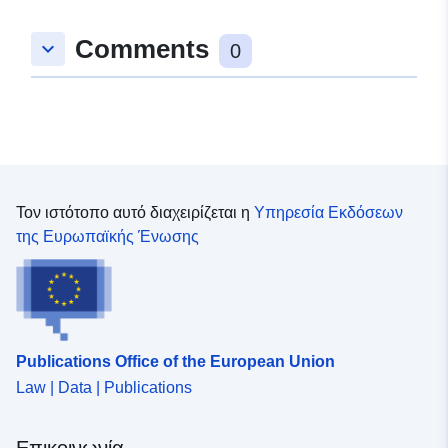
Χωρικός:
Συντεταγμένες:
[ [
Comments
keyboard_arrow_down
9.4200552, 48.8742055 ], [
0
9.4218054, 48.8742055 ], [
9.4218054, 48.8732504 ], [
9.4200552, 48.8732504 ], [
9.4200552, 48.8742055 ] ]
Τύπος:
Polygon
Τον ιστότοπο αυτό διαχειρίζεται η
Υπηρεσία Εκδόσεων
uriRef:
http://data.europa.eu/88u/dataset
της Ευρωπαϊκής Ένωσης
0e68-4e6b-a563-62b716aab7db
Publications Office of the European Union
Law | Data | Publications
Επικοινωνία