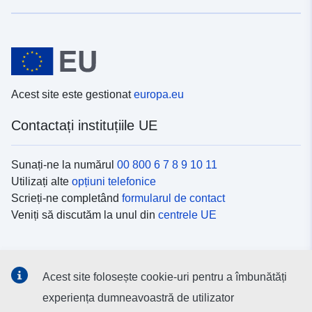
Acest site este gestionat
europa.eu
Contactați instituțiile UE
Sunați-ne la numărul
00 800 6 7 8 9 10 11
Utilizați alte
opțiuni telefonice
Scrieți-ne completând
formularul de contact
Veniți să discutăm la unul din
centrele UE
Platformele de comunicare socială
Acest site folosește cookie-uri pentru a îmbunătăți
Descoperiți canalele UE
pe rețelele sociale
experiența dumneavoastră de utilizator