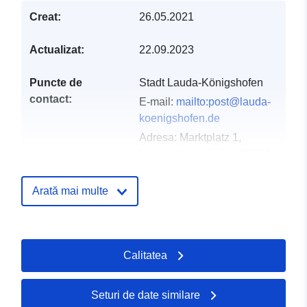
Creat:
26.05.2021
Actualizat:
22.09.2023
Puncte de
Stadt Lauda-Königshofen
contact:
E-mail:
mailto:post@lauda-
koenigshofen.de
Adresa:
Marktplatz 1,
Lauda-Königshofen, 97922,
Deutschland
Adresă URL:
Arată mai multe
http://www.lauda-
koenigshofen.de
Calitatea
Registru catalog:
Adăugat la data.europa.eu:
21 Feb
2026
Informații actualizate la data a.eur
Seturi de date similare