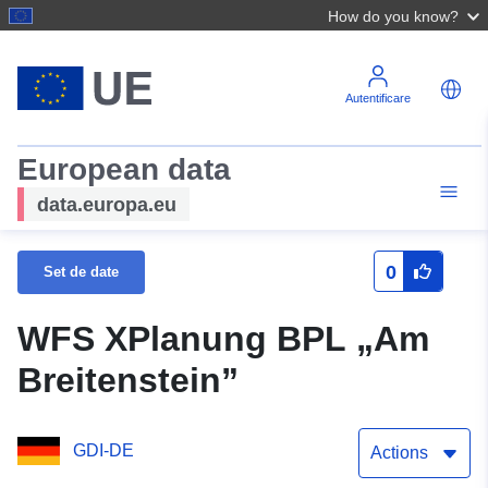
How do you know?
Autentificare
European data
data.europa.eu
0
Set de date
WFS XPlanung BPL „Am
Breitenstein”
GDI-DE
Actions