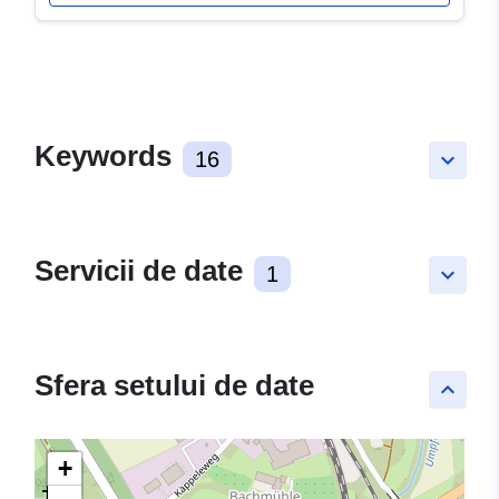
Keywords
16
keyboard_arrow_down
Servicii de date
1
keyboard_arrow_down
Sfera setului de date
keyboard_arrow_up
+