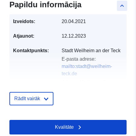
Papildu informācija
keyboard_arrow_up
Izveidots:
20.04.2021
Atjaunot:
12.12.2023
Kontaktpunkts:
Stadt Weilheim an der Teck
E-pasta adrese:
mailto:stadt@weilheim-
teck.de
Adrese:
Marktplatz 6,
Weilheim an der Teck,
73235, Deutschland
Rādīt vairāk
URL:
http://www.weilheim-
teck.de
Kvalitāte
Kataloga
Pievienots data.europa.eu:
21 Feb
ieraksts:
2026