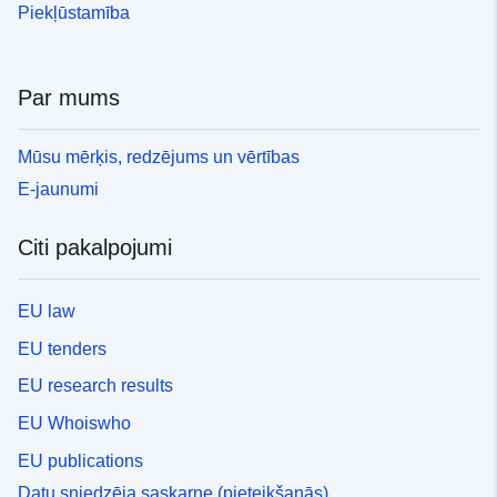
Piekļūstamība
Par mums
Mūsu mērķis, redzējums un vērtības
E-jaunumi
Citi pakalpojumi
EU law
EU tenders
EU research results
EU Whoiswho
EU publications
Datu sniedzēja saskarne (pieteikšanās)