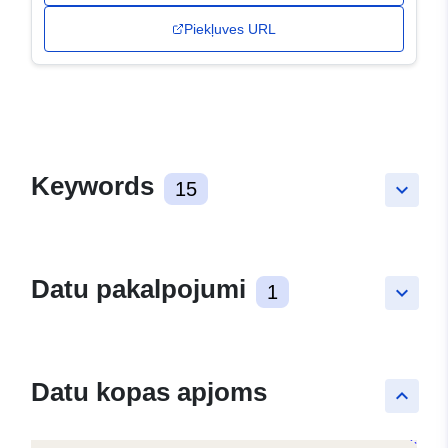
Piekļuves URL
Keywords
15
keyboard_arrow_down
Datu pakalpojumi
1
keyboard_arrow_down
Datu kopas apjoms
keyboard_arrow_up