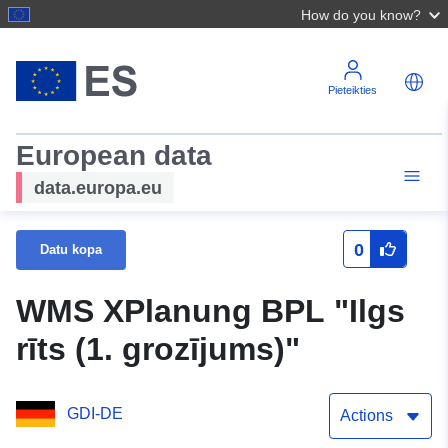
How do you know?
Pieteikties
European data
data.europa.eu
0
Datu kopa
WMS XPlanung BPL "Ilgs
rīts (1. grozījums)"
GDI-DE
Actions