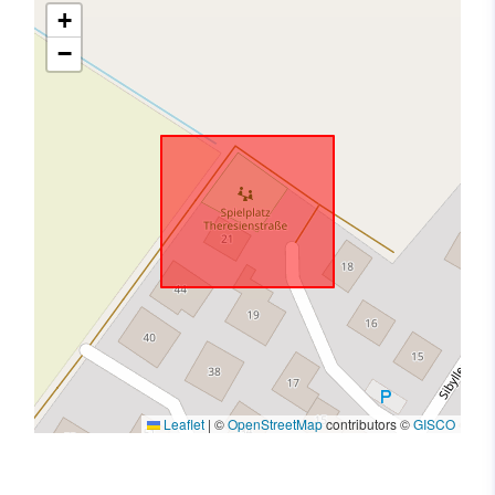
+
−
Leaflet
|
©
OpenStreetMap
contributors ©
GISCO