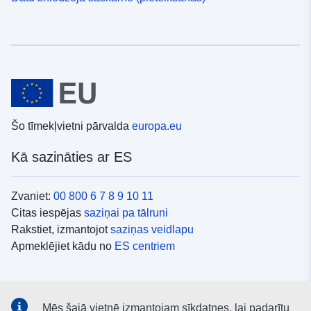
Šo tīmekļvietni pārvalda
europa.eu
Kā sazināties ar ES
Zvaniet:
00 800 6 7 8 9 10 11
Citas iespējas
saziņai pa tālruni
Rakstiet, izmantojot
saziņas veidlapu
Apmeklējiet kādu no
ES centriem
Sociālie mediji
Mēs šajā vietnē izmantojam sīkdatnes, lai padarītu