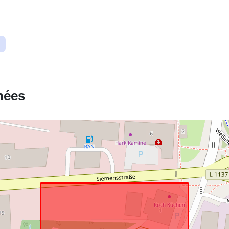
Correspond 
uriRef:
nées