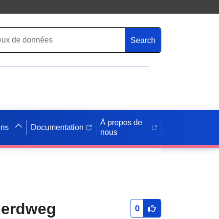
Search
À propos de
ons
Documentation
nous
Herdweg
0