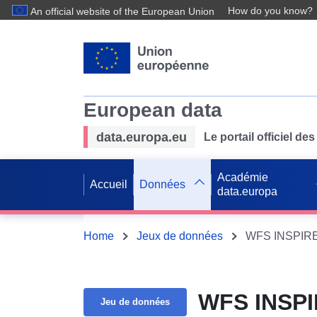
How do you know?
An official website of the European Union
European data
data.europa.eu
Le portail officiel 
Académie
Accueil
Données
data.europa
Home
Jeux de données
WFS INSPIRE
WFS INSPI
Jeu de données