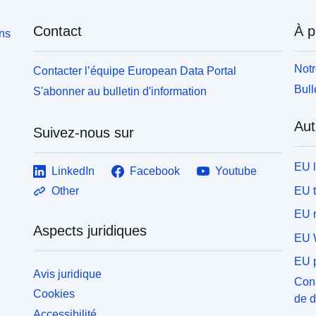
Contact
À p
ons
Notr
Contacter l’équipe European Data Portal
Bull
S'abonner au bulletin d'information
Aut
Suivez-nous sur
EU 
LinkedIn
Facebook
Youtube
EU 
Other
EU r
Aspects juridiques
EU 
EU p
Avis juridique
Conn
Cookies
de 
Accessibilité