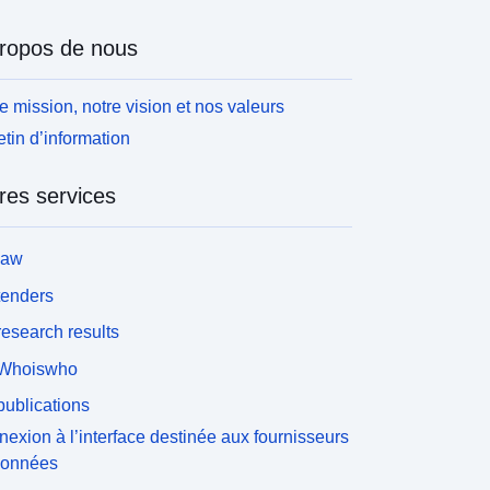
ropos de nous
e mission, notre vision et nos valeurs
etin d’information
res services
law
tenders
esearch results
Whoiswho
ublications
exion à l’interface destinée aux fournisseurs
données