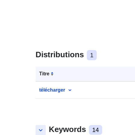
Distributions
1
Titre
télécharger
Keywords
keyboard_arrow_down
14