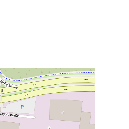
à:
Ressource:
http://data.europa.eu/eli/reg/2009/97
6
http://data.europa.eu/88u/dataset/6a
2d2691-66d8-4849-9e9b-
ca12e6b7cfc3