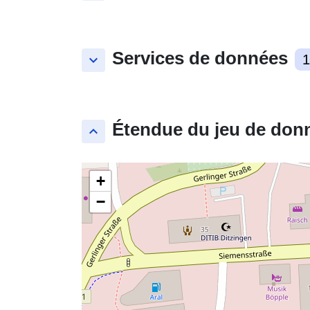
Services de données
keyboard_arrow_down
1
Étendue du jeu de don
keyboard_arrow_up
+
−