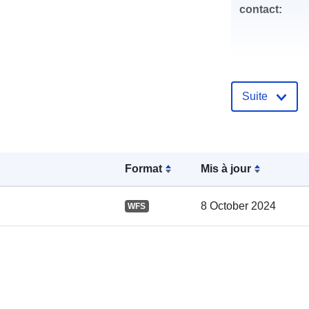
contact:
Suite
Compte rend
catalogue:
Format
Mis à jour
spatial:
8 October 2024
WFS