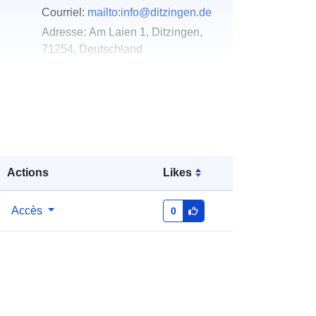
Courriel:
mailto:info@ditzingen.de
Adresse:
Am Laien 1, Ditzingen,
71254, Deutschland
URL:
http://www.ditzingen.de
u du
Ajoutée à data.europa.eu:
21
February 2026
Mise à jour sur data.europa.eu:
03
August 2026
Actions
Likes
Coordonnées:
[ [ 9.0708623,
Accès
0
48.8230145 ], [ 9.0724042,
48.8230145 ], [ 9.0724042,
48.8224707 ], [ 9.0708623,
48.8224707 ], [ 9.0708623,
48.8230145 ] ]
Type:
Polygon