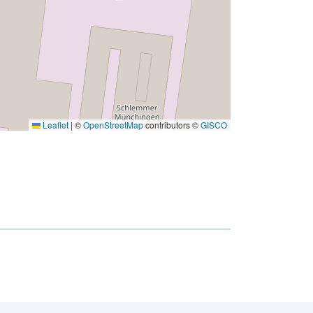
Leaflet
|
©
OpenStreetMap
contributors ©
GISCO