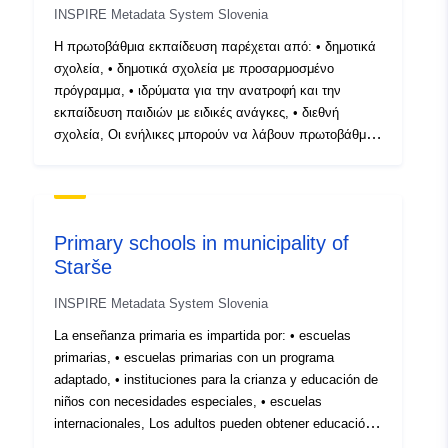
INSPIRE Metadata System Slovenia
Η πρωτοβάθμια εκπαίδευση παρέχεται από: • δημοτικά
Identifiers:
SI.OB_108.OS/d3bfc0dc-
σχολεία, • δημοτικά σχολεία με προσαρμοσμένο
af0a-11eb-8529-
πρόγραμμα, • ιδρύματα για την ανατροφή και την
0242ac130003
εκπαίδευση παιδιών με ειδικές ανάγκες, • διεθνή
σχολεία, Οι ενήλικες μπορούν να λάβουν πρωτοβάθμια
uriRef:
http://data.europa.eu/88u/dataset
εκπαίδευση σε ιδρύματα που παρέχουν πρωτοβάθμια
c90d-48ed-a120-1906ce1ef342
εκπαίδευση για ενήλικες. Η βάση δεδομένων δείχνει τις
τοποθεσίες των κτιρίων όπου παρέχονται διάφορες
μορφές πρωτοβάθμιας εκπαίδευσης.
Primary schools in municipality of
Starše
INSPIRE Metadata System Slovenia
La enseñanza primaria es impartida por: • escuelas
primarias, • escuelas primarias con un programa
adaptado, • instituciones para la crianza y educación de
niños con necesidades especiales, • escuelas
internacionales, Los adultos pueden obtener educación
primaria en instituciones que ofrecen educación primaria