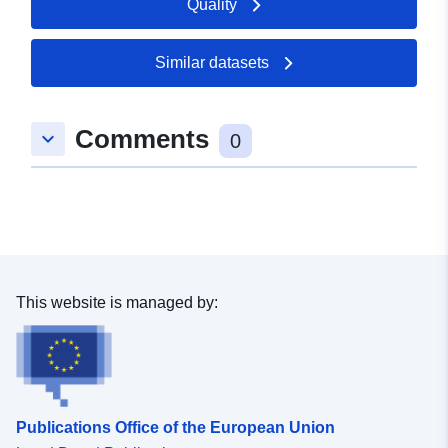
Quality
Similar datasets
Comments
keyboard_arrow_down
0
This website is managed by:
Publications Office of the European Union