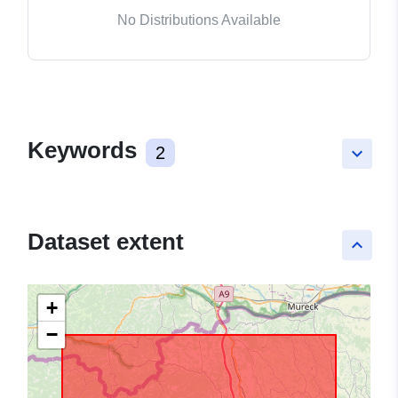
No Distributions Available
Keywords
2
keyboard_arrow_down
Dataset extent
keyboard_arrow_up
+
−