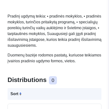
Pradinį ugdymą teikia: • pradinės mokyklos, • pradinės
mokyklos, turinčios pritaikytą programą, • specialiųjų
poreikių turinčių vaikų auklėjimo ir švietimo įstaigos, •
tarptautinės mokyklos, Suaugusieji gali įgyti pradinį
išsilavinimą įstaigose, kurios teikia pradinį išsilavinimą
suaugusiesiems.
Duomenų bazėje rodomos pastatų, kuriuose teikiamos
įvairios pradinio ugdymo formos, vietos.
Distributions
0
Sort