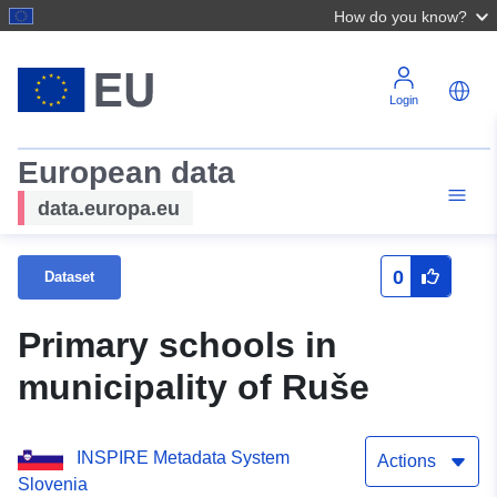
How do you know?
Login
European data
data.europa.eu
0
Dataset
Primary schools in
municipality of Ruše
INSPIRE Metadata System
Actions
Slovenia