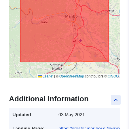
Leaflet
|
©
OpenStreetMap
contributors ©
GISCO
Additional Information
keyboard_arrow_up
Updated:
03 May 2021
Landing Page:
https://prostor.maribor.si/ows/publ