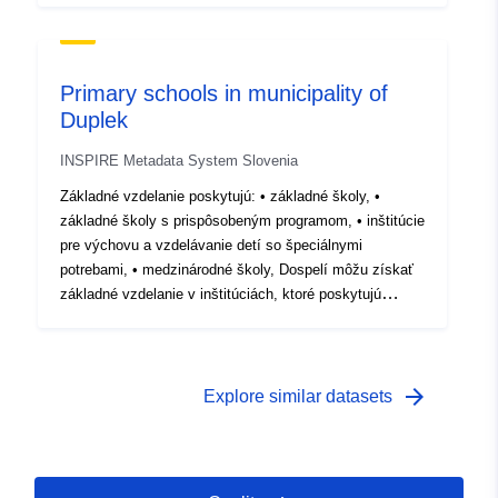
para adultos. La base de datos muestra la ubicación de
los edificios donde se imparten diversas formas de
enseñanza primaria.
Primary schools in municipality of
Duplek
INSPIRE Metadata System Slovenia
Základné vzdelanie poskytujú: • základné školy, •
základné školy s prispôsobeným programom, • inštitúcie
pre výchovu a vzdelávanie detí so špeciálnymi
potrebami, • medzinárodné školy, Dospelí môžu získať
základné vzdelanie v inštitúciách, ktoré poskytujú
základné vzdelanie pre dospelých. Databáza zobrazuje
umiestnenie budov, kde sa poskytujú rôzne formy
základného vzdelávania.
arrow_forward
Explore similar datasets