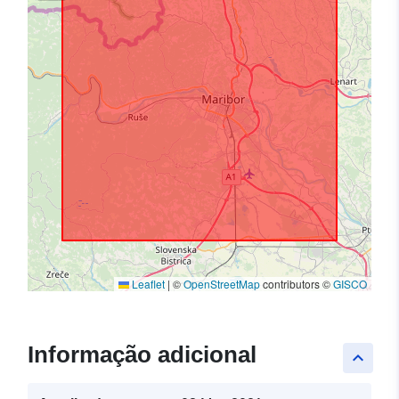
Leaflet
|
©
OpenStreetMap
contributors ©
GISCO
Informação adicional
keyboard_arrow_up