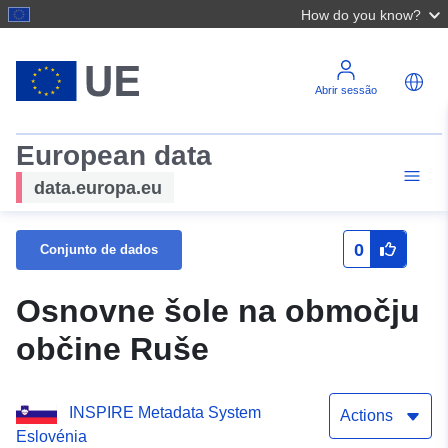
How do you know?
Abrir sessão
European data
data.europa.eu
0
Conjunto de dados
Osnovne šole na območju
občine Ruše
INSPIRE Metadata System
Actions
Eslovénia