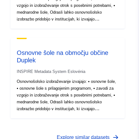
vzgojo in izobraževanje otrok s posebnimi potrebami, •
mednarodne šole, Odrasli lahko osnovnošolsko
izobrazbo pridobijo v institucijah, ki izvajajo
osnovnošolsko izobraževanje za odrasle. Podatkovna
zbirka prikazuje lokacije stavb, kjer se izvajajo različne
oblike osnovnošolskega izobraževanja.
Osnovne šole na območju občine
Duplek
INSPIRE Metadata System Eslovénia
Osnovnošolsko izobraževanje izvajajo: • osnovne šole,
• osnovne šole s prilagojenim programom, • zavodi za
vzgojo in izobraževanje otrok s posebnimi potrebami, •
mednarodne šole, Odrasli lahko osnovnošolsko
izobrazbo pridobijo v institucijah, ki izvajajo
osnovnošolsko izobraževanje za odrasle. Podatkovna
zbirka prikazuje lokacije stavb, kjer se izvajajo različne
oblike osnovnošolskega izobraževanja.
arrow_forward
Explore similar datasets