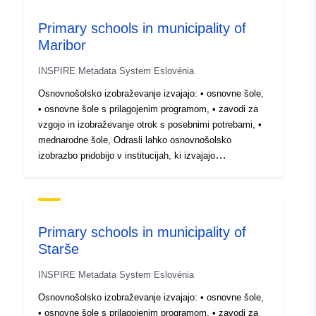
Tipo:
Polygon
Primary schools in municipality of
Origem:
Ni poznano.
Maribor
INSPIRE Metadata System Eslovénia
Identificadores:
SI.OB_108.OS/d3bfc0dc-
af0a-11eb-8529-
Osnovnošolsko izobraževanje izvajajo: • osnovne šole,
0242ac130003
• osnovne šole s prilagojenim programom, • zavodi za
vzgojo in izobraževanje otrok s posebnimi potrebami, •
mednarodne šole, Odrasli lahko osnovnošolsko
uriRef:
http://data.europa.eu/88u/dataset
izobrazbo pridobijo v institucijah, ki izvajajo
c90d-48ed-a120-1906ce1ef342
osnovnošolsko izobraževanje za odrasle. Podatkovna
zbirka prikazuje lokacije stavb, kjer se izvajajo različne
oblike osnovnošolskega izobraževanja.
Primary schools in municipality of
Starše
INSPIRE Metadata System Eslovénia
Osnovnošolsko izobraževanje izvajajo: • osnovne šole,
• osnovne šole s prilagojenim programom, • zavodi za