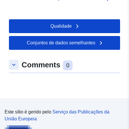
Qualidade
Conjuntos de dados semelhantes
Comments
keyboard_arrow_down
0
Este sítio é gerido pelo
Serviço das Publicações da
União Europeia