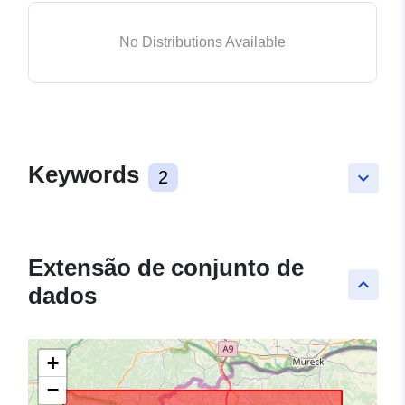
No Distributions Available
Keywords
2
keyboard_arrow_down
Extensão de conjunto de
keyboard_arrow_up
dados
+
−