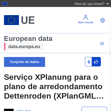
How do you know?
Abrir sessão
European data
data.europa.eu
0
Conjunto de dados
Serviço XPlanung para o
plano de arredondamento
Dettenroden (XPlanGML
5.0.1)