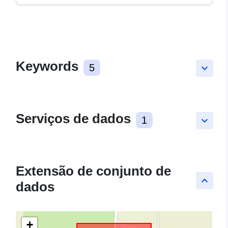
Keywords
5
keyboard_arrow_down
Serviços de dados
1
keyboard_arrow_down
Extensão de conjunto de
keyboard_arrow_up
dados
+