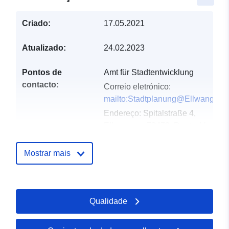
Criado:
17.05.2021
Atualizado:
24.02.2023
Pontos de
Amt für Stadtentwicklung
contacto:
Correio eletrónico:
mailto:Stadtplanung@Ellwangen.
Endereço:
Spitalstraße 4,
Ellwangen, 73479, Deutschland
URL:
http://www.ellwangen.de
Mostrar mais
Registo do
Acrescentado à data.europa.eu:
catálogo:
21 February 2026
Atualizado em data.europa.eu:
Qualidade
03 August 2026