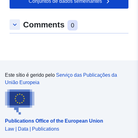
Conjuntos de dados semelhantes
Espacial:
Coordenadas:
[ [
10.2506153, 48.9236385 ], [
10.2537385, 48.9236385 ], [
Comments
keyboard_arrow_down
10.2537385, 48.9186872 ], [
0
10.2506153, 48.9186872 ], [
10.2506153, 48.9236385 ] ]
Tipo:
Polygon
uriRef:
http://data.europa.eu/88u/dataset
a264-4543-94c6-273fe41a1306
Este sítio é gerido pelo
Serviço das Publicações da
União Europeia
Publications Office of the European Union
Law | Data | Publications