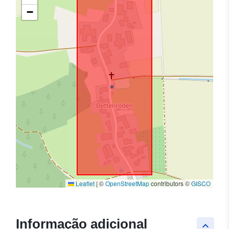
−
Leaflet
|
©
OpenStreetMap
contributors ©
GISCO
Informação adicional
keyboard_arrow_up